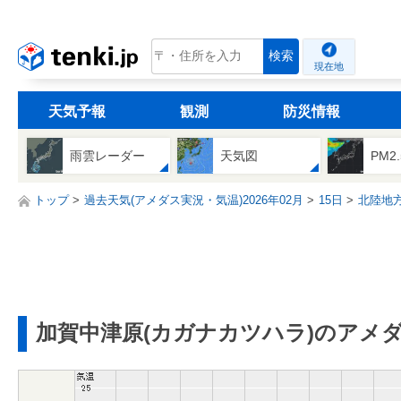
tenki.jp
検索
現在地
天気予報
観測
防災情報
雨雲レーダー
天気図
PM2
トップ
過去天気(アメダス実況・気温)2026年02月
15日
北陸地
加賀中津原(カガナカツハラ)のアメ