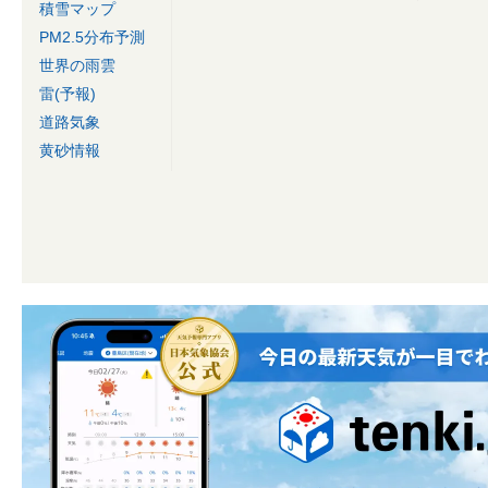
積雪マップ
PM2.5分布予測
世界の雨雲
雷(予報)
道路気象
黄砂情報