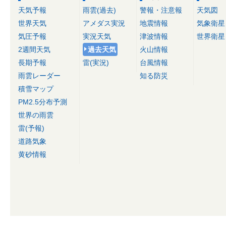
天気予報
雨雲(過去)
警報・注意報
天気図
世界天気
アメダス実況
地震情報
気象衛星
気圧予報
実況天気
津波情報
世界衛星
2週間天気
過去天気
火山情報
長期予報
雷(実況)
台風情報
雨雲レーダー
知る防災
積雪マップ
PM2.5分布予測
世界の雨雲
雷(予報)
道路気象
黄砂情報