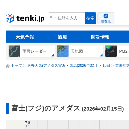
tenki.jp
検索
現在地
天気予報
観測
防災情報
雨雲レーダー
天気図
PM2
トップ
過去天気(アメダス実況・気温)2026年02月
15日
東海地
富士(フジ)のアメダス
(2026年02月15日)