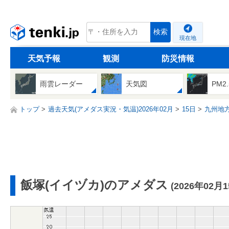
tenki.jp
検索
現在地
天気予報
観測
防災情報
雨雲レーダー
天気図
PM2
トップ
過去天気(アメダス実況・気温)2026年02月
15日
九州地
飯塚(イイヅカ)のアメダス
(2026年02月1