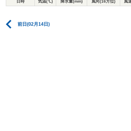
日時
気温(℃)
降水量(mm)
風向(16方位)
風速
前日(02月14日)