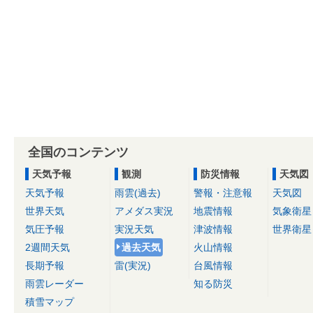
全国のコンテンツ
天気予報
観測
防災情報
天気図
天気予報
雨雲(過去)
警報・注意報
天気図
世界天気
アメダス実況
地震情報
気象衛星
気圧予報
実況天気
津波情報
世界衛星
2週間天気
過去天気
火山情報
長期予報
雷(実況)
台風情報
雨雲レーダー
知る防災
積雪マップ