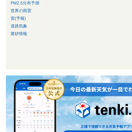
PM2.5分布予測
世界の雨雲
雷(予報)
道路気象
黄砂情報