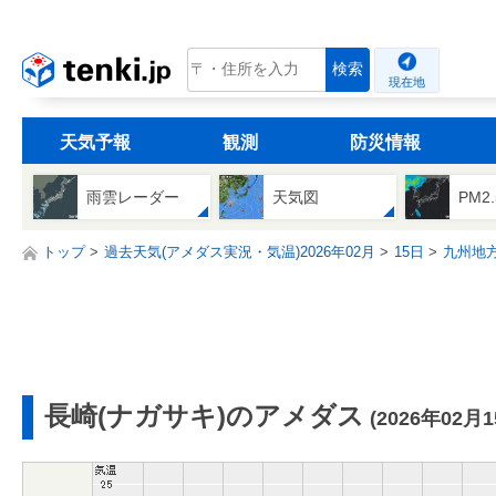
tenki.jp
検索
現在地
天気予報
観測
防災情報
雨雲レーダー
天気図
PM2
トップ
過去天気(アメダス実況・気温)2026年02月
15日
九州地
長崎(ナガサキ)のアメダス
(2026年02月1