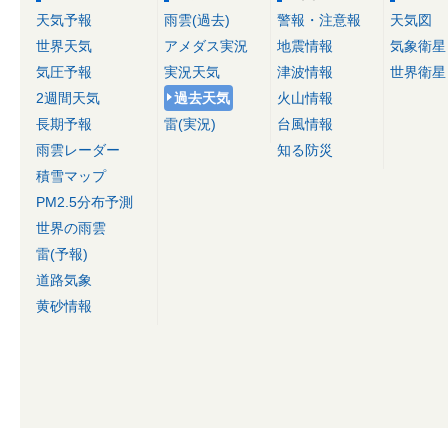
天気予報
雨雲(過去)
警報・注意報
天気図
世界天気
アメダス実況
地震情報
気象衛星
気圧予報
実況天気
津波情報
世界衛星
2週間天気
過去天気
火山情報
長期予報
雷(実況)
台風情報
雨雲レーダー
知る防災
積雪マップ
PM2.5分布予測
世界の雨雲
雷(予報)
道路気象
黄砂情報