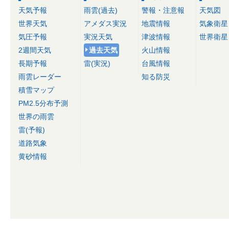
天気予報
雨雲(過去)
警報・注意報
天気図
世界天気
アメダス実況
地震情報
気象衛星
気圧予報
実況天気
津波情報
世界衛星
2週間天気
過去天気
火山情報
長期予報
雷(実況)
台風情報
雨雲レーダー
知る防災
積雪マップ
PM2.5分布予測
世界の雨雲
雷(予報)
道路気象
黄砂情報