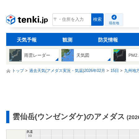
tenki.jp
検索
現在地
天気予報
観測
防災情報
雨雲レーダー
天気図
PM2
トップ
過去天気(アメダス実況・気温)2026年02月
15日
九州地
雲仙岳(ウンゼンダケ)のアメダス
(20