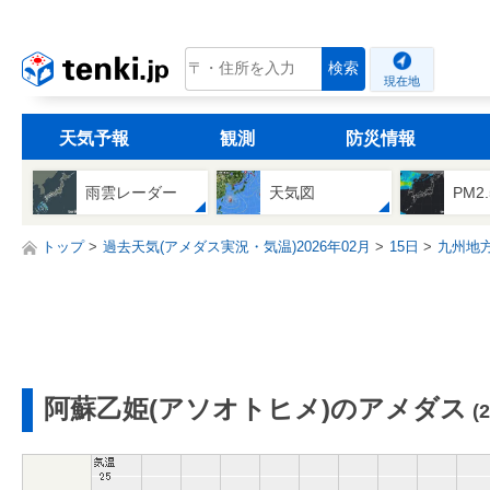
tenki.jp
検索
現在地
天気予報
観測
防災情報
雨雲レーダー
天気図
PM2
トップ
過去天気(アメダス実況・気温)2026年02月
15日
九州地
阿蘇乙姫(アソオトヒメ)のアメダス
(