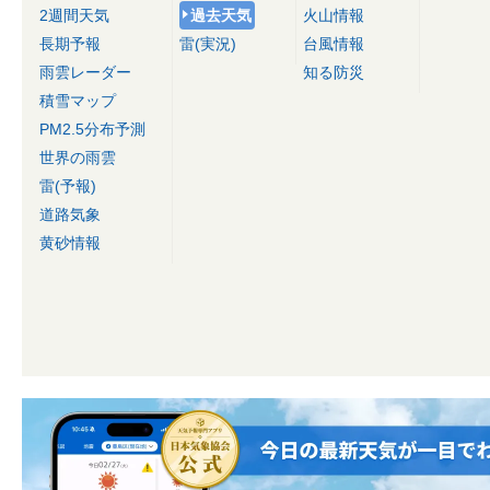
2週間天気
過去天気
火山情報
長期予報
雷(実況)
台風情報
雨雲レーダー
知る防災
積雪マップ
PM2.5分布予測
世界の雨雲
雷(予報)
道路気象
黄砂情報