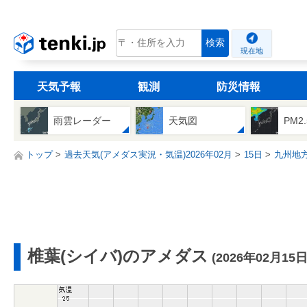
tenki.jp
検索
現在地
天気予報
観測
防災情報
雨雲レーダー
天気図
PM2
トップ
過去天気(アメダス実況・気温)2026年02月
15日
九州地
椎葉(シイバ)のアメダス
(2026年02月15日