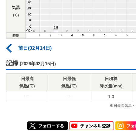
気温
(℃)
時刻
前日(02月14日)
記録
(2026年02月15日)
日最高
日最低
日積算
気温(℃)
気温(℃)
降水量(mm)
---
---
1.0
※日最高気温・