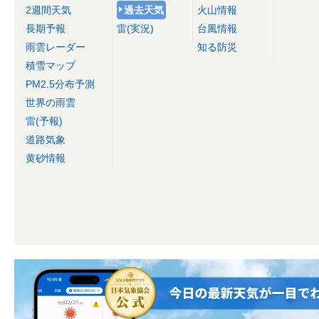
2週間天気
過去天気
火山情報
長期予報
雷(実況)
台風情報
雨雲レーダー
知る防災
積雪マップ
PM2.5分布予測
世界の雨雲
雷(予報)
道路気象
黄砂情報