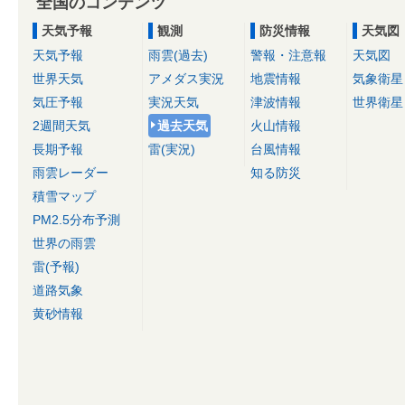
全国のコンテンツ
天気予報
観測
防災情報
天気図
天気予報
雨雲(過去)
警報・注意報
天気図
世界天気
アメダス実況
地震情報
気象衛星
気圧予報
実況天気
津波情報
世界衛星
2週間天気
過去天気
火山情報
長期予報
雷(実況)
台風情報
雨雲レーダー
知る防災
積雪マップ
PM2.5分布予測
世界の雨雲
雷(予報)
道路気象
黄砂情報