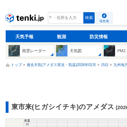
tenki.jp
検索
現在地
天気予報
観測
防災情報
雨雲レーダー
天気図
PM2
トップ
過去天気(アメダス実況・気温)2026年02月
15日
九州地
東市来(ヒガシイチキ)のアメダス
(20