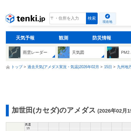
tenki.jp
検索
現在地
天気予報
観測
防災情報
雨雲レーダー
天気図
PM2
トップ
過去天気(アメダス実況・気温)2026年02月
15日
九州地
加世田(カセダ)のアメダス
(2026年02月1