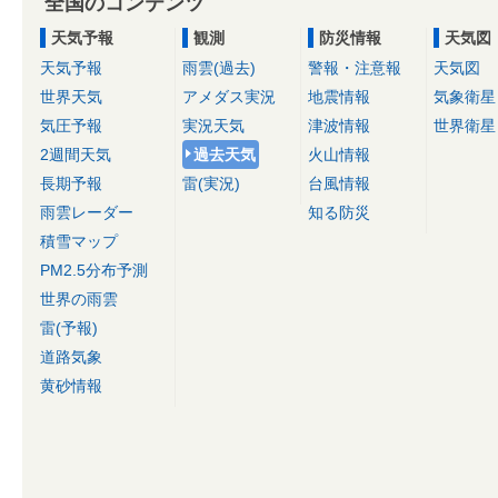
全国のコンテンツ
天気予報
観測
防災情報
天気図
天気予報
雨雲(過去)
警報・注意報
天気図
世界天気
アメダス実況
地震情報
気象衛星
気圧予報
実況天気
津波情報
世界衛星
2週間天気
過去天気
火山情報
長期予報
雷(実況)
台風情報
雨雲レーダー
知る防災
積雪マップ
PM2.5分布予測
世界の雨雲
雷(予報)
道路気象
黄砂情報