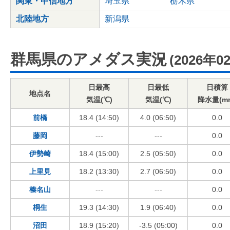
関東・甲信地方
埼玉県
栃木県
北陸地方
新潟県
群馬県のアメダス実況
(2026年0
日最高
日最低
日積算
地点名
気温(℃)
気温(℃)
降水量(m
前橋
18.4 (14:50)
4.0 (06:50)
0.0
藤岡
---
---
0.0
伊勢崎
18.4 (15:00)
2.5 (05:50)
0.0
上里見
18.2 (13:30)
2.7 (06:50)
0.0
榛名山
---
---
0.0
桐生
19.3 (14:30)
1.9 (06:40)
0.0
沼田
18.9 (15:20)
-3.5 (05:00)
0.0