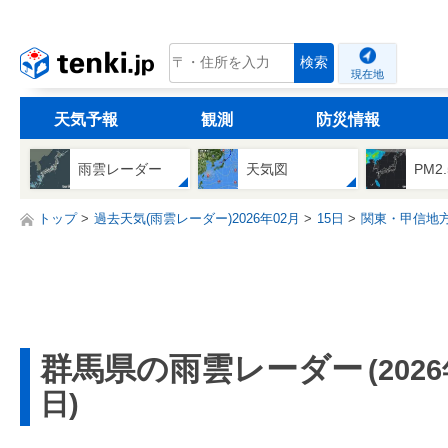
tenki.jp
検索
現在地
天気予報
観測
防災情報
雨雲レーダー
天気図
PM2
トップ
過去天気(雨雲レーダー)2026年02月
15日
関東・甲信地
群馬県の雨雲レーダー
(202
日)