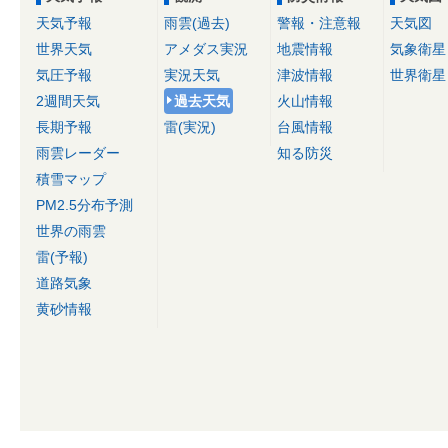
天気予報
雨雲(過去)
警報・注意報
天気図
世界天気
アメダス実況
地震情報
気象衛星
気圧予報
実況天気
津波情報
世界衛星
2週間天気
過去天気
火山情報
長期予報
雷(実況)
台風情報
雨雲レーダー
知る防災
積雪マップ
PM2.5分布予測
世界の雨雲
雷(予報)
道路気象
黄砂情報