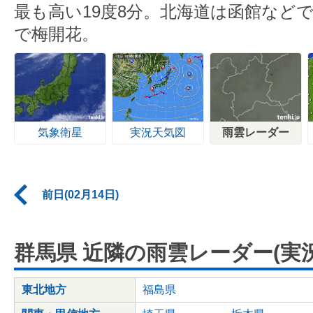
最も高い19度8分。北海道は函館などで
で梅開花。
気象衛星
実況天気図
雨雲レーダー
前日(02月14日)
群馬県 近隣の雨雲レーダー(実況
東北地方
福島県