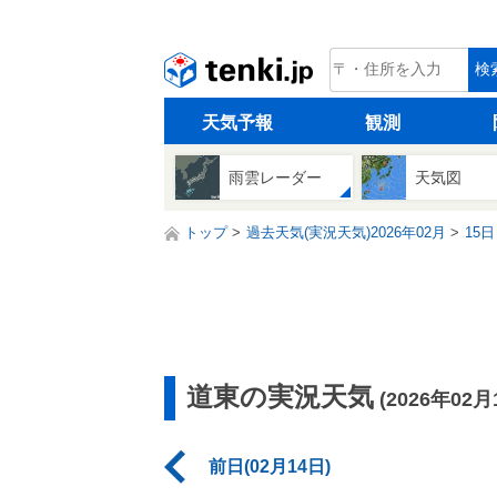
tenki.jp
検
天気予報
観測
雨雲レーダー
天気図
トップ
過去天気(実況天気)2026年02月
15日
道東の実況天気
(2026年02月
前日(02月14日)