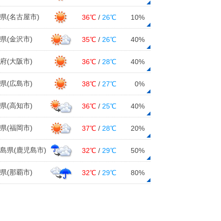
15日12:35
県(名古屋市)
36℃
/
26℃
10%
明日16日の近畿は2月らしい寒さが
戻る 雪の舞う所も 寒暖差の大き
県(金沢市)
35℃
/
26℃
40%
い一週間に
15日11:33
府(大阪市)
36℃
/
28℃
40%
今日15日 春本番の暖かさで花粉が
県(広島市)
38℃
/
27℃
0%
飛びやすい 関東～九州「少ない～
やや多い」予想
県(高知市)
36℃
/
25℃
40%
15日11:12
県(福岡市)
37℃
/
28℃
20%
2月15日の天気 気温はさらに上
昇 広く晴れて春本番の陽気 花粉
島県(鹿児島市)
32℃
/
29℃
50%
と融雪災害に注意
15日07:54
県(那覇市)
32℃
/
29℃
80%