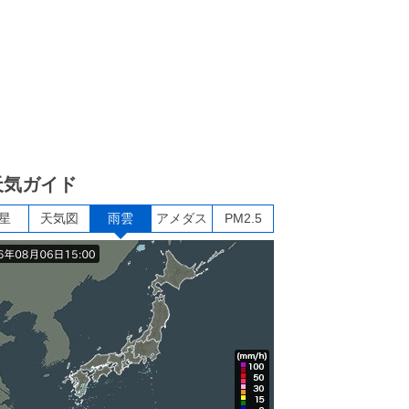
天気ガイド
星
天気図
雨雲
アメダス
PM2.5