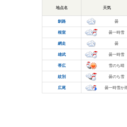
地点名
天気
釧路
曇
根室
曇一時雪
網走
曇
雄武
曇一時雪
帯広
雪のち晴
紋別
曇のち雪
広尾
曇一時雪か