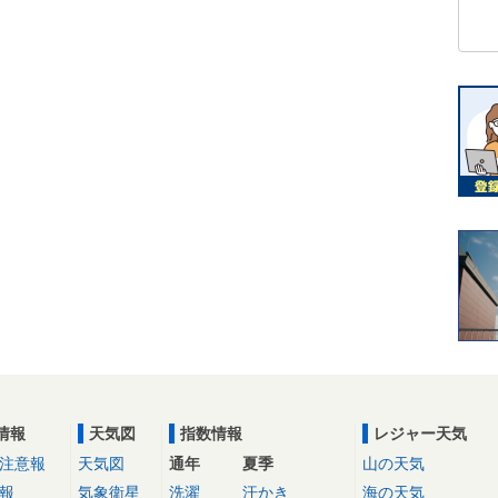
情報
天気図
指数情報
レジャー天気
注意報
天気図
通年
夏季
山の天気
報
気象衛星
洗濯
汗かき
海の天気