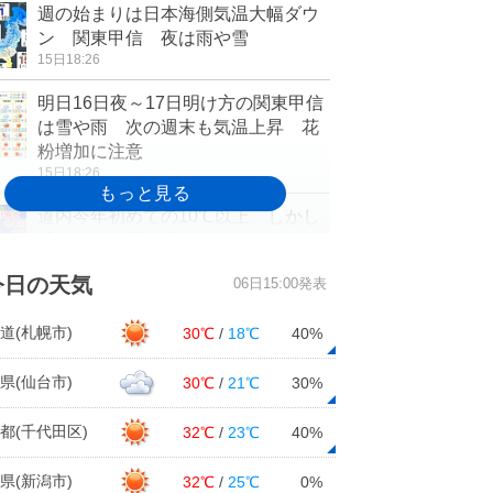
週の始まりは日本海側気温大幅ダウ
ン 関東甲信 夜は雨や雪
15日18:26
明日16日夜～17日明け方の関東甲信
は雪や雨 次の週末も気温上昇 花
粉増加に注意
15日18:26
道内今年初めての10℃以上 しかし
明日16日は再び平年並みに ツルツ
ル路面に注意
今日の天気
06日15:00発表
15日15:56
今日15日 全国的に春本番の暖か
道(札幌市)
30℃
/
18℃
40%
さ 17日頃は寒の戻りで、次の週末
に再び気温上昇
県(仙台市)
30℃
/
21℃
30%
15日15:42
都(千代田区)
32℃
/
23℃
40%
太平洋側ほど晴れる日多く、引き続
き乾燥注意 寒暖の変化大きい 2週
県(新潟市)
32℃
/
25℃
0%
間天気予報