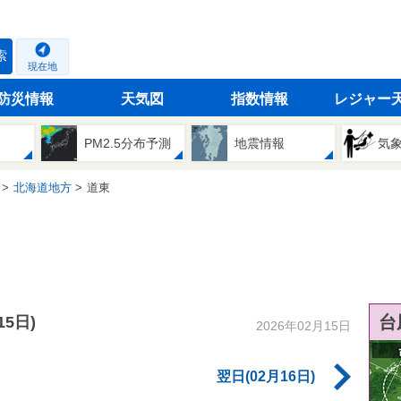
索
現在地
防災情報
天気図
指数情報
レジャー
PM2.5分布予測
地震情報
気
北海道地方
道東
台
15日)
2026年02月15日
翌日(02月16日)