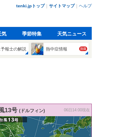
tenki.jpトップ
｜
サイトマップ
｜
ヘルプ
天気
季節特集
天気ニュース
象予報士の解説
熱中症情報
注目
風13号
(ドルフィン)
06日14:00現在