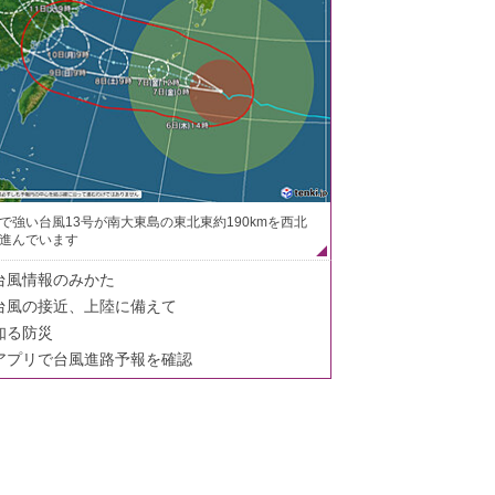
で強い台風13号が南大東島の東北東約190kmを西北
進んでいます
台風情報のみかた
台風の接近、上陸に備えて
知る防災
アプリで台風進路予報を確認