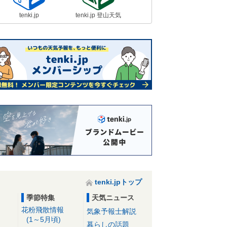
tenki.jp
tenki.jp 登山天気
tenki.jpトップ
季節特集
天気ニュース
花粉飛散情報
気象予報士解説
(1～5月頃)
暮らしの話題