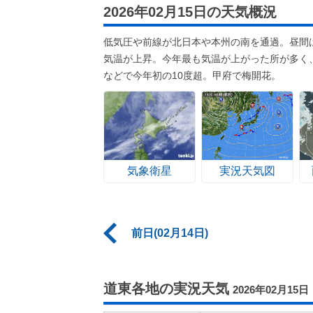
2026年02月15日の天気概況
低気圧や前線が北日本や本州の南を通過。昼間
気温が上昇。今年最も気温が上がった所が多く、
などで今年初の10度超。甲府で梅開花。
気象衛星
実況天気図
前日(02月14日)
道東各地の実況天気
2026年02月15日