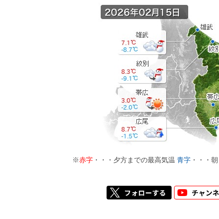
※
赤字
・・・夕方までの最高気温
青字
・・・朝