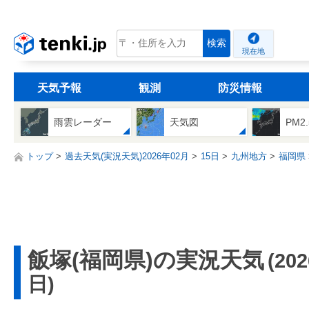
tenki.jp
検索
現在地
天気予報
観測
防災情報
雨雲レーダー
天気図
PM2
トップ
過去天気(実況天気)2026年02月
15日
九州地方
福岡県
飯塚(福岡県)の実況天気
(20
日)