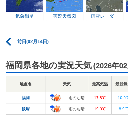
気象衛星
実況天気図
雨雲レーダー
前日(02月14日)
福岡県各地の実況天気
(2026年0
地点名
天気
最高気温
最低気
福岡
雨のち晴
17.8℃
10.9
飯塚
雨のち晴
19.0℃
8.9