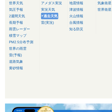
世界天気
アメダス実況
地震情報
気象衛星
気圧予報
実況天気
津波情報
世界衛星
2週間天気
過去天気
火山情報
長期予報
雷(実況)
台風情報
雨雲レーダー
知る防災
積雪マップ
PM2.5分布予測
世界の雨雲
雷(予報)
道路気象
黄砂情報