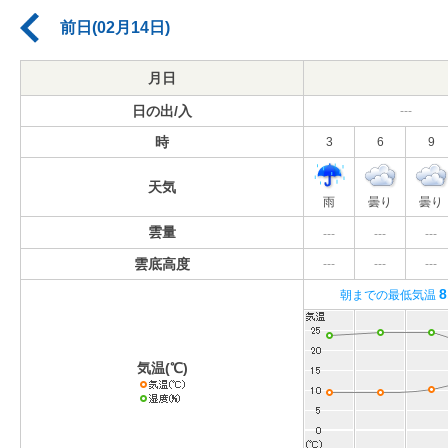
前日(02月14日)
月日
日の出/入
---
時
3
6
9
天気
雨
曇り
曇り
雲量
---
---
---
雲底高度
---
---
---
8
朝までの最低気温
気温(℃)