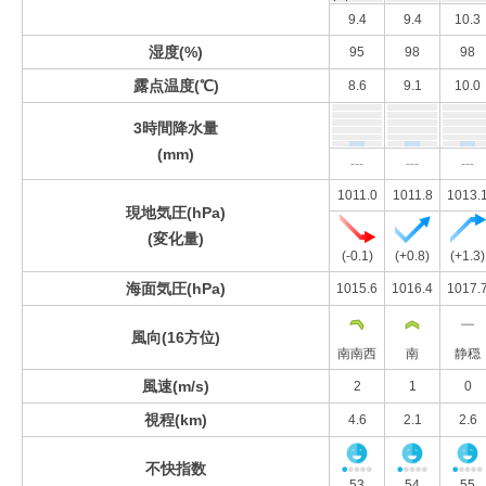
9.4
9.4
10.3
湿度(%)
95
98
98
露点温度(℃)
8.6
9.1
10.0
3時間降水量
(mm)
---
---
---
1011.0
1011.8
1013.
現地気圧(hPa)
(変化量)
(-0.1)
(+0.8)
(+1.3)
海面気圧(hPa)
1015.6
1016.4
1017.
風向(16方位)
南南西
南
静穏
風速(m/s)
2
1
0
視程(km)
4.6
2.1
2.6
不快指数
53
54
55