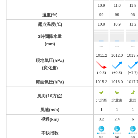
10.9
11.0
11.8
湿度(%)
99
99
96
露点温度(℃)
10.8
10.9
11.2
3時間降水量
(mm)
---
---
---
1011.2
1012.0
1013.
現地気圧(hPa)
(変化量)
(-0.3)
(+0.8)
(+1.7)
海面気圧(hPa)
1015.2
1016.0
1017.
風向(16方位)
北北西
北北東
北西
風速(m/s)
1
1
1
視程(km)
3.2
2.4
6
不快指数
55
56
56