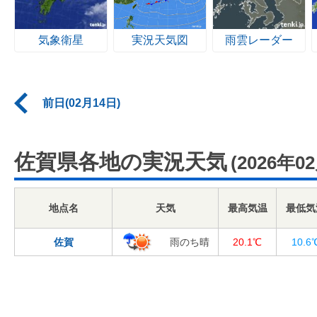
気象衛星
実況天気図
雨雲レーダー
前日(02月14日)
佐賀県各地の実況天気
(2026年0
地点名
天気
最高気温
最低気
佐賀
雨のち晴
20.1℃
10.6