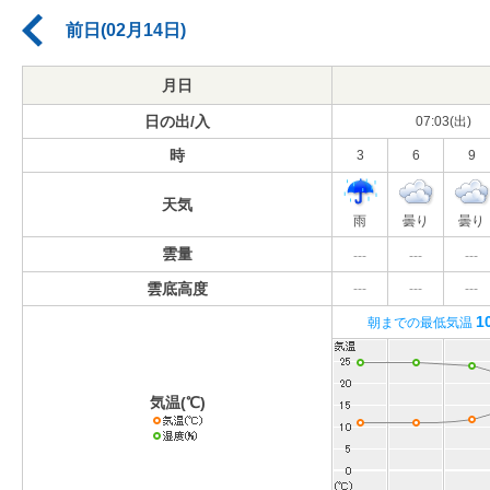
前日(02月14日)
月日
日の出/入
07:03(出)
時
3
6
9
天気
雨
曇り
曇り
雲量
---
---
---
雲底高度
---
---
---
1
朝までの最低気温
気温(℃)