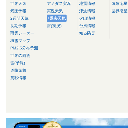
世界天気
アメダス実況
地震情報
気象衛星
気圧予報
実況天気
津波情報
世界衛星
2週間天気
過去天気
火山情報
長期予報
雷(実況)
台風情報
雨雲レーダー
知る防災
積雪マップ
PM2.5分布予測
世界の雨雲
雷(予報)
道路気象
黄砂情報