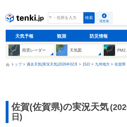
tenki.jp
検索
現在地
天気予報
観測
防災情報
雨雲レーダー
天気図
PM2
トップ
過去天気(実況天気)2026年02月
15日
九州地方
佐賀県
佐賀(佐賀県)の実況天気
(20
日)