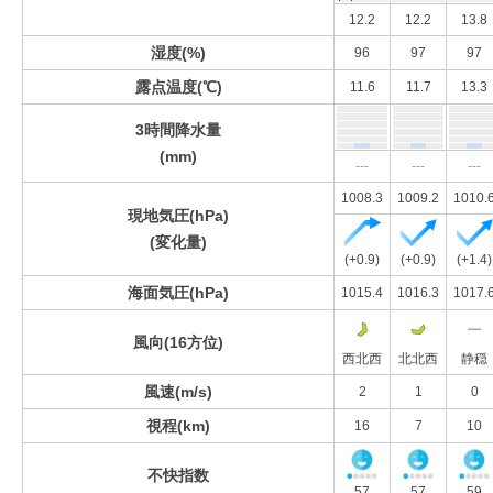
12.2
12.2
13.8
湿度(%)
96
97
97
露点温度(℃)
11.6
11.7
13.3
3時間降水量
(mm)
---
---
---
1008.3
1009.2
1010.
現地気圧(hPa)
(変化量)
(+0.9)
(+0.9)
(+1.4)
海面気圧(hPa)
1015.4
1016.3
1017.
風向(16方位)
西北西
北北西
静穏
風速(m/s)
2
1
0
視程(km)
16
7
10
不快指数
57
57
59