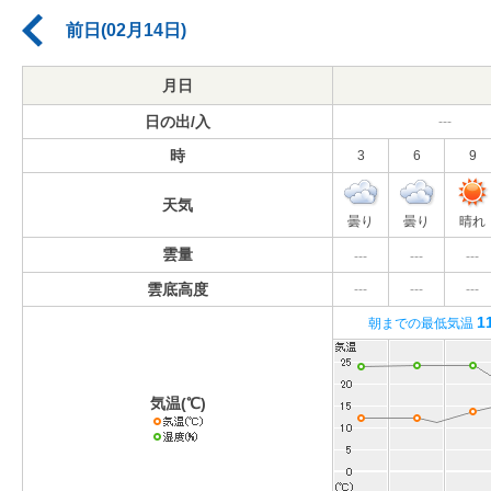
前日(02月14日)
月日
日の出/入
---
時
3
6
9
天気
曇り
曇り
晴れ
雲量
---
---
---
雲底高度
---
---
---
1
朝までの最低気温
気温(℃)