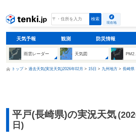
tenki.jp
検索
現在地
天気予報
観測
防災情報
雨雲レーダー
天気図
PM2
トップ
過去天気(実況天気)2026年02月
15日
九州地方
長崎県
平戸(長崎県)の実況天気
(20
日)