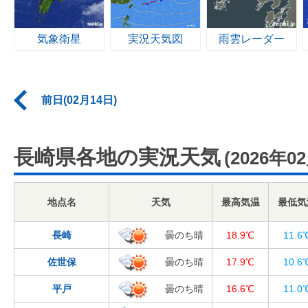
気象衛星
実況天気図
雨雲レーダー
前日(02月14日)
長崎県各地の実況天気
(2026年0
地点名
天気
最高気温
最低気
長崎
曇のち晴
18.9℃
11.6
佐世保
曇のち晴
17.9℃
10.6
平戸
曇のち晴
16.6℃
11.0