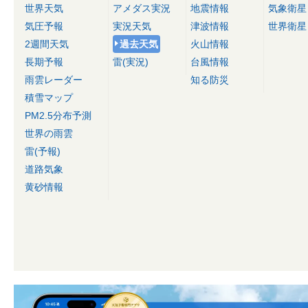
世界天気
アメダス実況
地震情報
気象衛星
気圧予報
実況天気
津波情報
世界衛星
2週間天気
過去天気
火山情報
長期予報
雷(実況)
台風情報
雨雲レーダー
知る防災
積雪マップ
PM2.5分布予測
世界の雨雲
雷(予報)
道路気象
黄砂情報