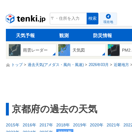
tenki.jp
検索
現在地
天気予報
観測
防災情報
雨雲レーダー
天気図
PM2
トップ
過去天気(アメダス・風向・風速)
2026年03月
近畿地方
京都府の過去の天気
2015年
2016年
2017年
2018年
2019年
2020年
2021年
202