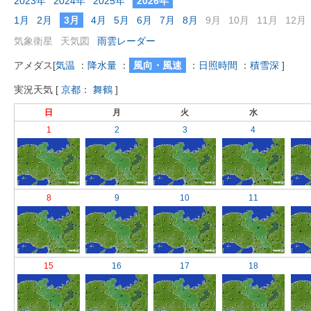
2023年
2024年
2025年
2026年
1月
2月
3月
4月
5月
6月
7月
8月
9月
10月
11月
12月
気象衛星
天気図
雨雲レーダー
アメダス
[
気温
：
降水量
：
風向・風速
：
日照時間
：
積雪深
]
実況天気
[
京都
：
舞鶴
]
日
月
火
水
1
2
3
4
8
9
10
11
15
16
17
18