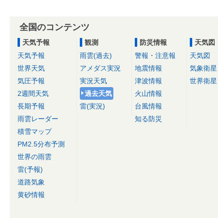
全国のコンテンツ
天気予報
観測
防災情報
天気図
天気予報
雨雲(過去)
警報・注意報
天気図
世界天気
アメダス実況
地震情報
気象衛星
気圧予報
実況天気
津波情報
世界衛星
2週間天気
過去天気
火山情報
長期予報
雷(実況)
台風情報
雨雲レーダー
知る防災
積雪マップ
PM2.5分布予測
世界の雨雲
雷(予報)
道路気象
黄砂情報