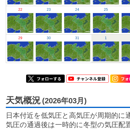
22
23
24
25
29
30
31
1
天気概況
(2026年03月)
日本付近を低気圧と高気圧が周期的に
気圧の通過後は一時的に冬型の気圧配