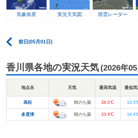
気象衛星
実況天気図
雨雲レーダー
前日(05月01日)
香川県各地の実況天気
(2026年0
地点名
天気
最高気温
最低気
高松
晴のち曇
26.0℃
13.3
多度津
晴のち曇
23.9℃
14.4