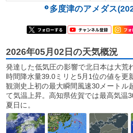
多度津のアメダス(202
2026年05月02日の天気概況
発達した低気圧の影響で北日本は大荒
時間降水量39.0ミリと5月1位の値を
観測史上初の最大瞬間風速30メートル
て気温上昇。高知県佐賀では最高気温3
夏日に。