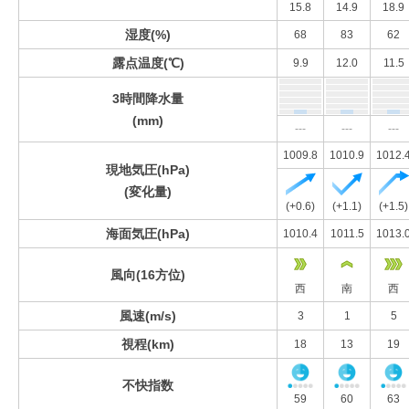
15.8
14.9
18.9
湿度(%)
68
83
62
露点温度(℃)
9.9
12.0
11.5
3時間降水量
(mm)
---
---
---
1009.8
1010.9
1012.
現地気圧(hPa)
(変化量)
(+0.6)
(+1.1)
(+1.5)
海面気圧(hPa)
1010.4
1011.5
1013.
風向(16方位)
西
南
西
風速(m/s)
3
1
5
視程(km)
18
13
19
不快指数
59
60
63