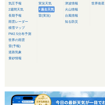
気圧予報
実況天気
津波情報
世界衛星
2週間天気
過去天気
火山情報
長期予報
雷(実況)
台風情報
雨雲レーダー
知る防災
積雪マップ
PM2.5分布予測
世界の雨雲
雷(予報)
道路気象
黄砂情報