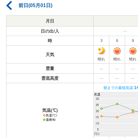
前日(05月01日)
月日
日の出/入
---
時
3
6
9
天気
晴れ
晴れ
晴れ
雲量
---
---
---
雲底高度
---
---
---
1
朝までの最低気温
気温(℃)