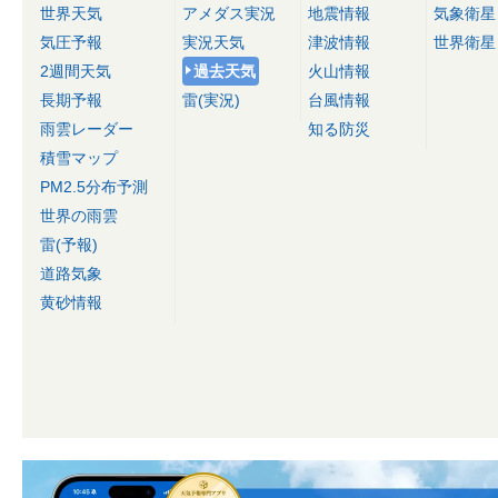
世界天気
アメダス実況
地震情報
気象衛星
気圧予報
実況天気
津波情報
世界衛星
2週間天気
過去天気
火山情報
長期予報
雷(実況)
台風情報
雨雲レーダー
知る防災
積雪マップ
PM2.5分布予測
世界の雨雲
雷(予報)
道路気象
黄砂情報