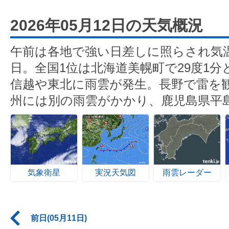
2026年05月12日の天気概況
午前は各地で強い日差しに照らされ気温
日。全国1位は北海道美幌町で29度1
信越や東北に雨雲が発生。長野で雷を
州には別の雨雲がかかり、鹿児島県平
気象衛星
実況天気図
雨雲レーダー
前日(05月11日)