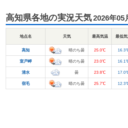
高知県各地の実況天気
2026年05
地点名
天気
最高気温
最低気
高知
晴のち曇
25.0℃
16.3
室戸岬
晴のち曇
23.0℃
16.1
清水
曇
23.8℃
17.0
宿毛
晴のち曇
25.7℃
12.3