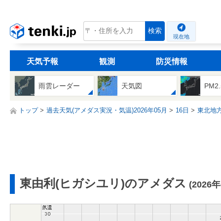
tenki.jp
検索
現在地
天気予報
観測
防災情報
雨雲レーダー
天気図
PM2
トップ
過去天気(アメダス実況・気温)2026年05月
16日
東北地
東由利(ヒガシユリ)のアメダス
(2026