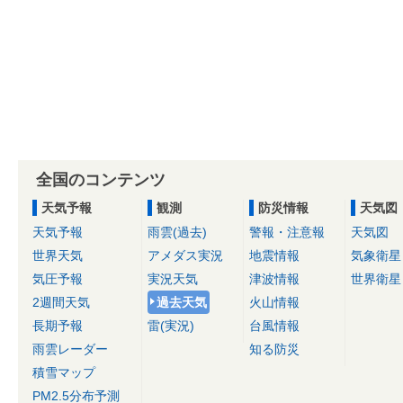
全国のコンテンツ
天気予報
観測
防災情報
天気図
天気予報
雨雲(過去)
警報・注意報
天気図
世界天気
アメダス実況
地震情報
気象衛星
気圧予報
実況天気
津波情報
世界衛星
2週間天気
過去天気
火山情報
長期予報
雷(実況)
台風情報
雨雲レーダー
知る防災
積雪マップ
PM2.5分布予測