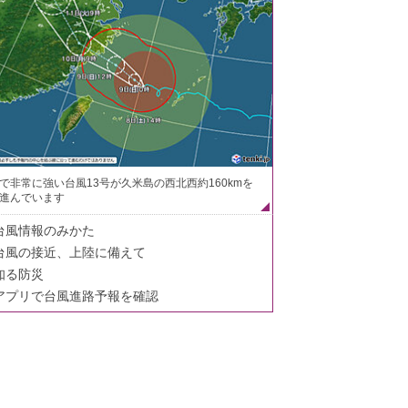
で非常に強い台風13号が久米島の西北西約160kmを
進んでいます
台風情報のみかた
台風の接近、上陸に備えて
知る防災
アプリで台風進路予報を確認