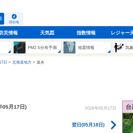
索
現在地
防災情報
天気図
指数情報
レジャー
PM2.5分布予測
地震情報
気
17日
北海道地方
道央
台
6年05月17日)
2026年05月17日
翌日(05月18日)