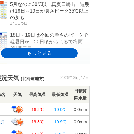
5月なのに30℃以上真夏日続出 週明
け18日～19日が暑さピーク35℃以上
の所も
17日17:41
18日・19日は今回の暑さのピークで
猛暑日か 20日頃からまるで梅雨
2週間天気
17日15:22
今夏はエルニーニョ発生確率90パー
セントだが日本は猛暑予想 40℃以
実況天気
2026年05月17日
上の酷暑日も
(北海道地方)
17日14:43
日積算
点名
天気
最高気温
最低気温
【速報】東京都心で今年初の真夏日
降水量
を観測 こまめに水分や休憩をとり
幌
16.3℃
10.0℃
0.0
mm
熱中症に注意
17日13:54
見沢
19.3℃
10.9℃
0.0
mm
17日は午前中から30℃超え続出 今
樽
13.8℃
9.0℃
0.0
mm