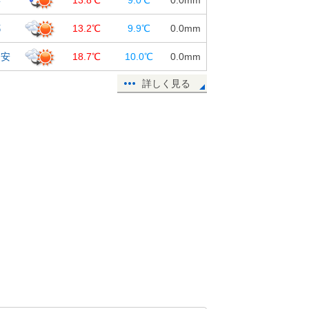
すぐ出来る脱水症状チェックや熱中
症対策は?
都
13.2℃
9.9℃
0.0
mm
17日11:34
九州～関東は広く30℃超え 都心は
知安
18.7℃
10.0℃
0.0
mm
今年初の真夏日へ 今日5月17日(日)
詳しく見る
の天気
17日07:45
20日頃から梅雨のはしり 本州付近
も雨の日が増加 「梅雨入り」平年
より早い所も?
17日06:50