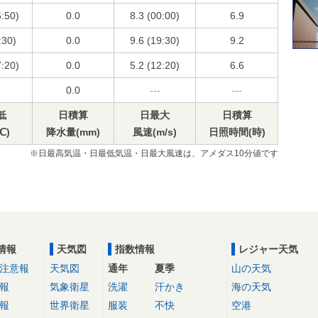
6:50)
0.0
8.3 (00:00)
6.9
:30)
0.0
9.6 (19:30)
9.2
7:20)
0.0
5.2 (12:20)
6.6
0.0
---
---
低
日積算
日最大
日積算
℃)
降水量(mm)
風速(m/s)
日照時間(時)
※日最高気温・日最低気温・日最大風速は、アメダス10分値です
情報
天気図
指数情報
レジャー天気
注意報
天気図
通年
夏季
山の天気
報
気象衛星
洗濯
汗かき
海の天気
報
世界衛星
服装
不快
空港