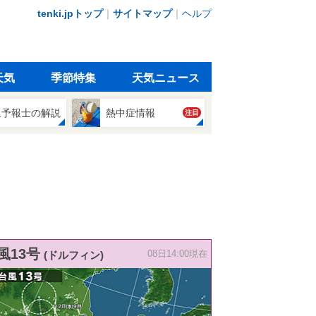
tenki.jpトップ
｜
サイトマップ
｜
ヘルプ
天気
季節特集
天気ニュース
象予報士の解説
熱中症情報
注目
風13号
(ドルフィン)
08日14:00現在