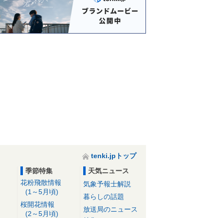
tenki.jpトップ
季節特集
天気ニュース
花粉飛散情報
気象予報士解説
(1～5月頃)
暮らしの話題
桜開花情報
放送局のニュース
(2～5月頃)