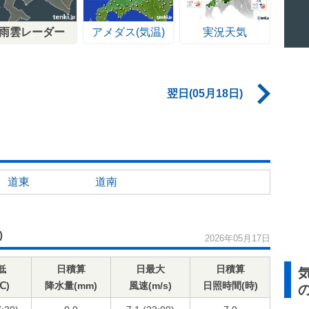
雨雲レーダー
アメダス(気温)
実況天気
翌日(05月18日)
道東
道南
)
2026年05月17日
低
日積算
日最大
日積算
℃)
降水量(mm)
風速(m/s)
日照時間(時)