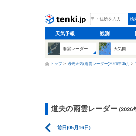
tenki.jp
検
天気予報
観測
雨雲レーダー
天気図
トップ
過去天気(雨雲レーダー)2026年05月
道央の雨雲レーダー
(202
前日(05月16日)