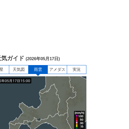
天気ガイド
(2026年05月17日)
星
天気図
雨雲
アメダス
実況