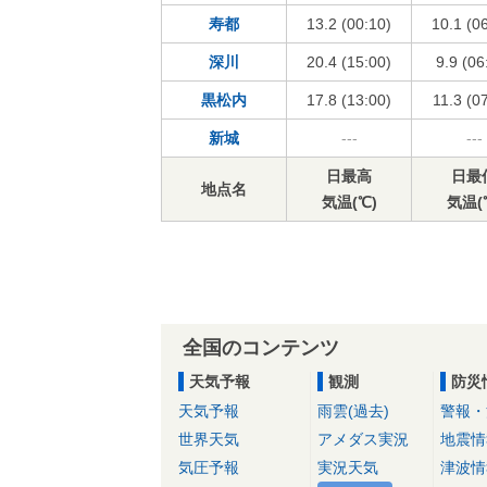
寿都
13.2 (00:10)
10.1 (0
深川
20.4 (15:00)
9.9 (06
黒松内
17.8 (13:00)
11.3 (0
新城
---
---
日最高
日最
地点名
気温(℃)
気温(
全国のコンテンツ
天気予報
観測
防災
天気予報
雨雲(過去)
警報・
世界天気
アメダス実況
地震情
気圧予報
実況天気
津波情