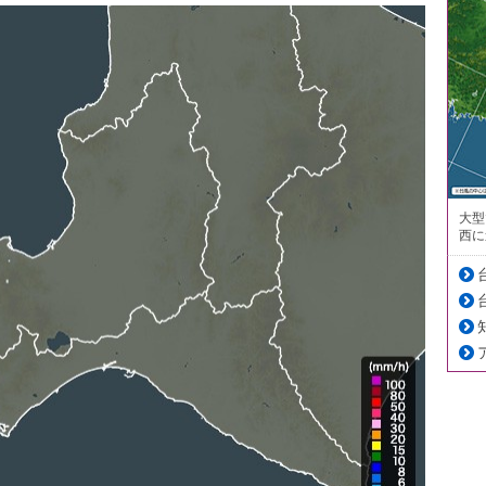
大型
西に