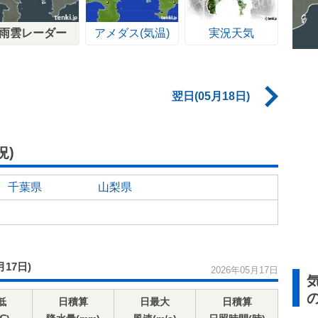
雨雲レーダー
アメダス(気温)
実況天気
翌日(05月18日)
況)
千葉県
山梨県
月17日)
2026年05月17日
低
日積算
日最大
日積算