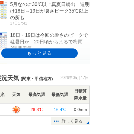
5月なのに30℃以上真夏日続出 週明
け18日～19日が暑さピーク35℃以上
の所も
17日17:41
18日・19日は今回の暑さのピークで
猛暑日か 20日頃からまるで梅雨
2週間天気
17日15:22
今夏はエルニーニョ発生確率90パー
セントだが日本は猛暑予想 40℃以
実況天気
2026年05月17日
上の酷暑日も
(関東・甲信地方)
17日14:43
日積算
点名
天気
最高気温
最低気温
【速報】東京都心で今年初の真夏日
降水量
を観測 こまめに水分や休憩をとり
浜
28.8℃
16.4℃
0.0
mm
熱中症に注意
17日13:54
詳しく見る
17日は午前中から30℃超え続出 今