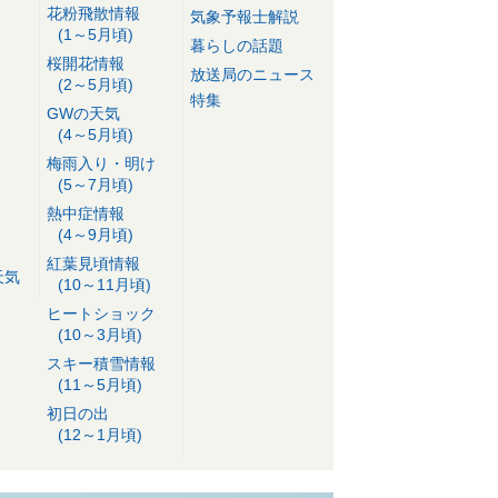
花粉飛散情報
気象予報士解説
(1～5月頃)
暮らしの話題
桜開花情報
放送局のニュース
(2～5月頃)
特集
GWの天気
(4～5月頃)
梅雨入り・明け
(5～7月頃)
熱中症情報
(4～9月頃)
紅葉見頃情報
天気
(10～11月頃)
ヒートショック
(10～3月頃)
スキー積雪情報
(11～5月頃)
初日の出
(12～1月頃)