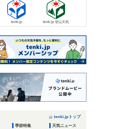
tenki.jp
tenki.jp 登山天気
tenki.jpトップ
季節特集
天気ニュース