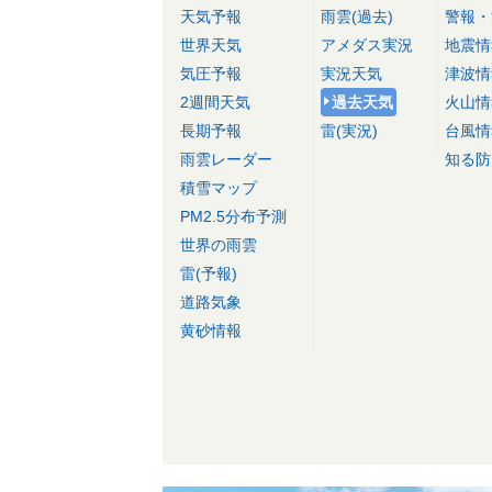
天気予報
雨雲(過去)
警報・
世界天気
アメダス実況
地震情
気圧予報
実況天気
津波情
2週間天気
過去天気
火山情
長期予報
雷(実況)
台風情
雨雲レーダー
知る防
積雪マップ
PM2.5分布予測
世界の雨雲
雷(予報)
道路気象
黄砂情報