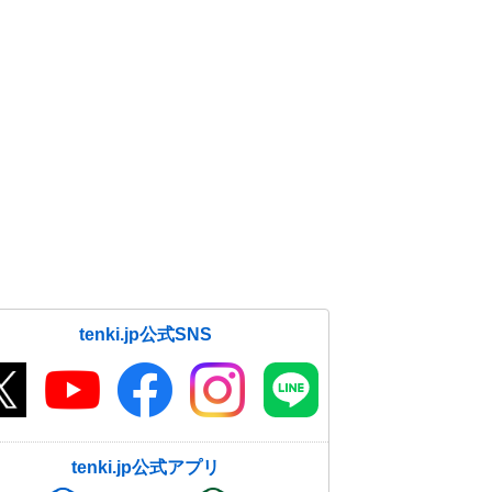
すぐ出来る脱水症状チェックや熱中
症対策は?
17日11:34
九州～関東は広く30℃超え 都心は
今年初の真夏日へ 今日5月17日(日)
の天気
17日07:45
20日頃から梅雨のはしり 本州付近
も雨の日が増加 「梅雨入り」平年
より早い所も?
17日06:50
tenki.jp公式SNS
tenki.jp公式アプリ