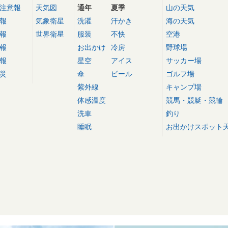
注意報
天気図
通年
夏季
山の天気
報
気象衛星
洗濯
汗かき
海の天気
報
世界衛星
服装
不快
空港
報
お出かけ
冷房
野球場
報
星空
アイス
サッカー場
災
傘
ビール
ゴルフ場
紫外線
キャンプ場
体感温度
競馬・競艇・競輪
洗車
釣り
睡眠
お出かけスポット