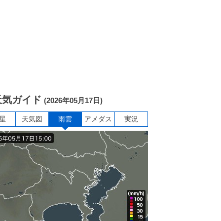
天気ガイド
(2026年05月17日)
星
天気図
雨雲
アメダス
実況