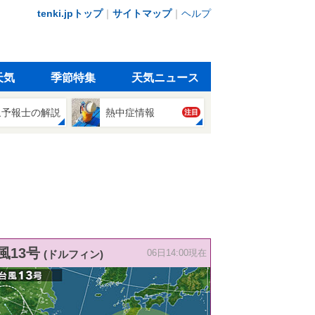
tenki.jpトップ
｜
サイトマップ
｜
ヘルプ
天気
季節特集
天気ニュース
象予報士の解説
熱中症情報
注目
風13号
(ドルフィン)
06日14:00現在