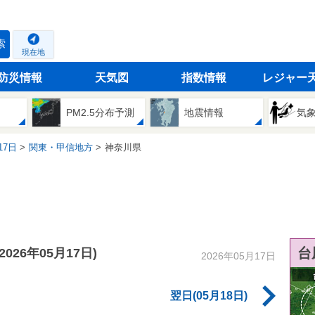
索
現在地
防災情報
天気図
指数情報
レジャー
PM2.5分布予測
地震情報
気
17日
関東・甲信地方
神奈川県
台
(2026年05月17日)
2026年05月17日
翌日(05月18日)