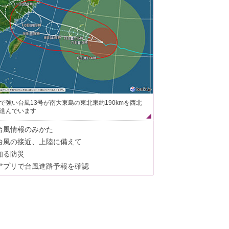
で強い台風13号が南大東島の東北東約190kmを西北
進んでいます
台風情報のみかた
台風の接近、上陸に備えて
知る防災
アプリで台風進路予報を確認