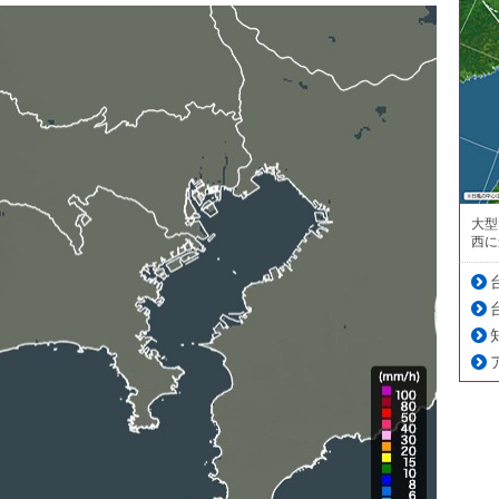
大型
西に