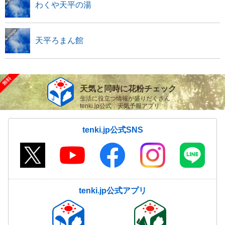
わくや天平の湯
天平ろまん館
天気と同時に花粉チェック
生活に役立つ情報が盛りだくさん
tenki.jp公式 天気予報アプリ
tenki.jp公式SNS
tenki.jp公式アプリ