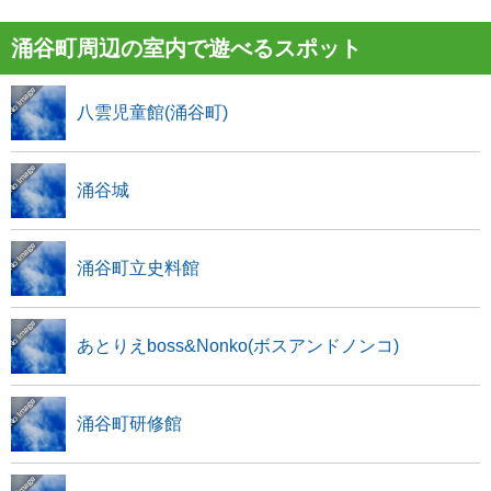
涌谷町周辺の室内で遊べるスポット
八雲児童館(涌谷町)
涌谷城
涌谷町立史料館
あとりえboss&Nonko(ボスアンドノンコ)
涌谷町研修館