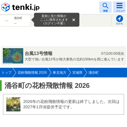
tenki.jp
検索
メニュー
直前に見た情報が
涌谷町
ここに保存されます
---
（ログイン不要）
現在地
台風13号情報
07日00:00現在
大型で強い台風13号が南大東島の北約100kmを西に進んでいます
トップ
花粉飛散情報 2026
東北地方
宮城県
涌谷町
涌谷町の花粉飛散情報 2026
2026年の花粉飛散情報の更新は終了しました。次回は
2027年1月頃提供予定です。