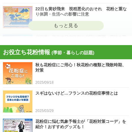
22日も黄砂飛来 視程悪化のおそれ 花粉と重な
り体調・生活への影響に注意
2026/04/22
北海道・東北の日本海側や北陸は雷雨 黄砂の飛
来も注意 今日4月21日(火)の天気
お役立ち花粉情報
(季節・暮らしの話題)
2026/04/21
秋も花粉症にご用心！秋花粉の種類と飛散時期、
今日21日は黄砂が広く飛来 花粉とのダブル影響
対策
に注意 症状悪化や洗濯物など対策を
2025/09/18
2026/04/21
スギはないけど…フランスの花粉症事情とは
スギ、ヒノキ花粉シーズン終了へ 東京の飛散量
は例年の1.2倍(速報値)
2026/04/20
2025/03/29
気象予報士の解説をもっと見る
花粉症に悩む気象予報士が「花粉対策コーデ」を
紹介！おすすめグッズも！