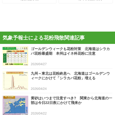
気象予報士による花粉飛散関連記事
ゴールデンウィークも花粉対策 北海道はシラカ
バ花粉最盛期 本州はイネ科花粉に注意
2026/04/27
九州～東北は花粉終息へ 北海道はゴールデンウ
ィークにかけて「シラカバ花粉」増える
2026/04/24
黄砂はいつまで注意すべき? 関東から北海道の一
部は今日22日夜にかけて飛来か
2026/04/22