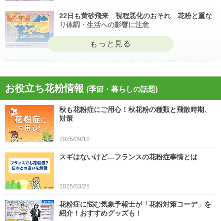
22日も黄砂飛来 視程悪化のおそれ 花粉と重な
り体調・生活への影響に注意
2026/04/22
北海道・東北の日本海側や北陸は雷雨 黄砂の飛
来も注意 今日4月21日(火)の天気
お役立ち花粉情報
(季節・暮らしの話題)
2026/04/21
秋も花粉症にご用心！秋花粉の種類と飛散時期、
今日21日は黄砂が広く飛来 花粉とのダブル影響
対策
に注意 症状悪化や洗濯物など対策を
2025/09/18
2026/04/21
スギはないけど…フランスの花粉症事情とは
スギ、ヒノキ花粉シーズン終了へ 東京の飛散量
は例年の1.2倍(速報値)
2026/04/20
2025/03/29
気象予報士の解説をもっと見る
花粉症に悩む気象予報士が「花粉対策コーデ」を
紹介！おすすめグッズも！