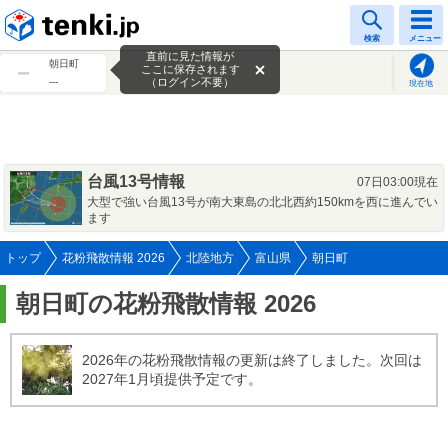
tenki.jp
検索
メニュー
直前に見た情報が
朝日町
ここに保存されます
---
（ログイン不要）
現在地
台風13号情報
07日03:00現在
大型で強い台風13号が南大東島の北北西約150kmを西に進んでい
ます
トップ
花粉飛散情報 2026
北陸地方
富山県
朝日町
朝日町の花粉飛散情報 2026
2026年の花粉飛散情報の更新は終了しました。次回は
2027年1月頃提供予定です。