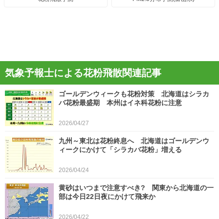
気象予報士による花粉飛散関連記事
ゴールデンウィークも花粉対策 北海道はシラカ
バ花粉最盛期 本州はイネ科花粉に注意
2026/04/27
九州～東北は花粉終息へ 北海道はゴールデンウ
ィークにかけて「シラカバ花粉」増える
2026/04/24
黄砂はいつまで注意すべき? 関東から北海道の一
部は今日22日夜にかけて飛来か
2026/04/22