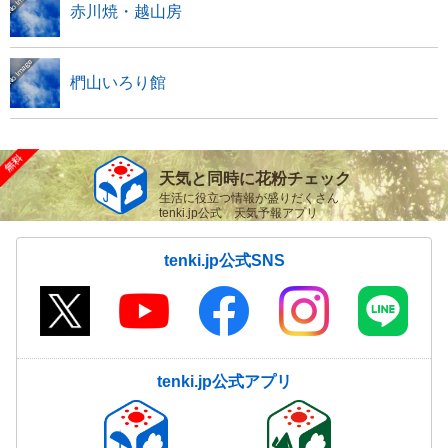
赤川焼・越山房
椚山いろり館
天気と同時に花粉チェック
生活に役立つ情報が盛りだくさん
tenki.jp公式 天気予報アプリ
tenki.jp公式SNS
tenki.jp公式アプリ