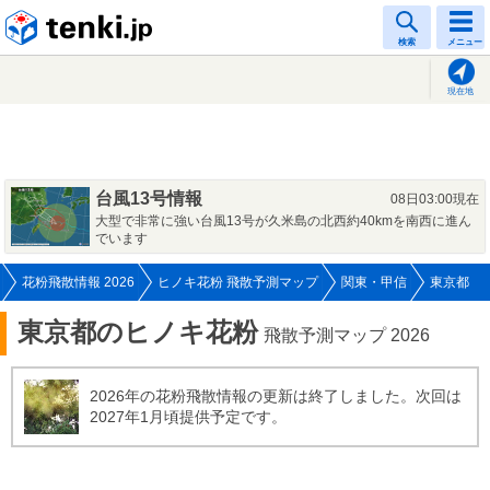
tenki.jp
検索
メニュー
現在地
台風13号情報
08日03:00現在
大型で非常に強い台風13号が久米島の北西約40kmを南西に進ん
でいます
花粉飛散情報 2026
ヒノキ花粉 飛散予測マップ
関東・甲信
東京都
東京都のヒノキ花粉
飛散予測マップ 2026
2026年の花粉飛散情報の更新は終了しました。次回は
2027年1月頃提供予定です。