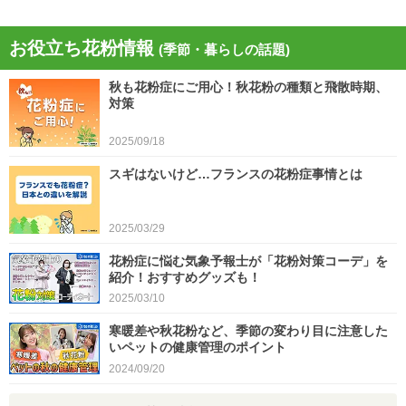
北海道・東北の日本海側や北陸は雷雨 黄砂の飛
来も注意 今日4月21日(火)の天気
お役立ち花粉情報
(季節・暮らしの話題)
2026/04/21
秋も花粉症にご用心！秋花粉の種類と飛散時期、
今日21日は黄砂が広く飛来 花粉とのダブル影響
対策
に注意 症状悪化や洗濯物など対策を
2025/09/18
2026/04/21
スギはないけど…フランスの花粉症事情とは
スギ、ヒノキ花粉シーズン終了へ 東京の飛散量
は例年の1.2倍(速報値)
2026/04/20
2025/03/29
気象予報士の解説をもっと見る
花粉症に悩む気象予報士が「花粉対策コーデ」を
紹介！おすすめグッズも！
2025/03/10
寒暖差や秋花粉など、季節の変わり目に注意した
いペットの健康管理のポイント
2024/09/20