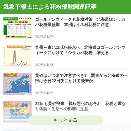
気象予報士による花粉飛散関連記事
ゴールデンウィークも花粉対策 北海道はシラカ
バ花粉最盛期 本州はイネ科花粉に注意
2026/04/27
九州～東北は花粉終息へ 北海道はゴールデンウ
ィークにかけて「シラカバ花粉」増える
2026/04/24
黄砂はいつまで注意すべき? 関東から北海道の一
部は今日22日夜にかけて飛来か
2026/04/22
22日も黄砂飛来 視程悪化のおそれ 花粉と重な
り体調・生活への影響に注意
2026/04/22