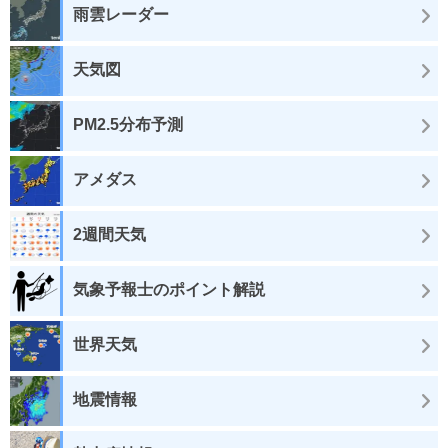
雨雲レーダー
天気図
PM2.5分布予測
アメダス
2週間天気
気象予報士のポイント解説
世界天気
地震情報