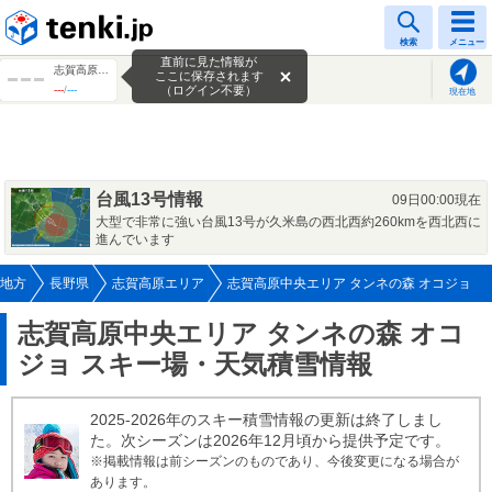
tenki.jp
検索
メニュー
直前に見た情報が
志賀高原中央エリア タンネの森 オコジョ
ここに保存されます
---
/
---
（ログイン不要）
現在地
台風13号情報
09日00:00現在
大型で非常に強い台風13号が久米島の西北西約260kmを西北西に
進んでいます
地方
長野県
志賀高原エリア
志賀高原中央エリア タンネの森 オコジョ
志賀高原中央エリア タンネの森 オコ
ジョ スキー場・天気積雪情報
2025-2026年のスキー積雪情報の更新は終了しまし
た。次シーズンは2026年12月頃から提供予定です。
※掲載情報は前シーズンのものであり、今後変更になる場合が
あります。