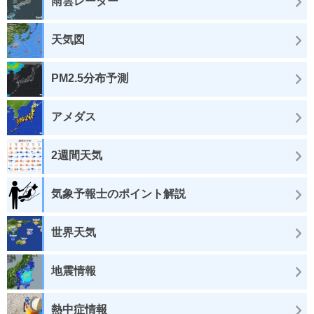
雨雲レーダー
天気図
PM2.5分布予測
アメダス
2週間天気
気象予報士のポイント解説
世界天気
地震情報
熱中症情報