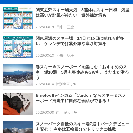
関東近郊スキー場天気 3連休はスキー日和 気温
は高いが北風が冷たい 紫外線対策も
2026/03/19
田中 正史
関東周辺のスキー場 14日と15日は晴れる所多
い ゲレンデでは紫外線や寒さ対策を
2026/03/13
小野 聡子
春スキー＆スノーボードを楽しむ！おすすめのス
キー場10選｜3月も春休みもGWも。まだまだ滑ろ
う
2026/03/14
特別企画
[PR]
Bluetoothインカム「Cardo」ならスキー＆スノ
ーボード滑走中に自然な会話ができる！
2026/03/08
竹川 紀人
[PR]
スノーパーク自慢のスキー場7選｜パークデビュー
も安心！ 今冬は五輪気分でトリックに挑戦