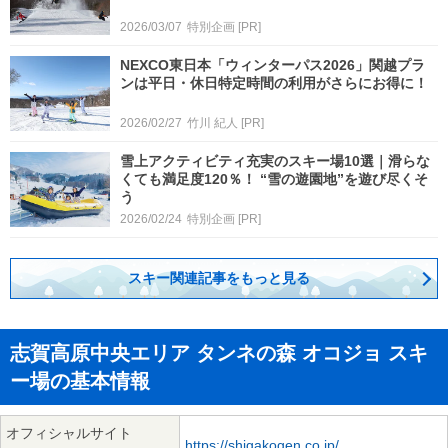
2026/03/07
特別企画
[PR]
NEXCO東日本「ウィンターパス2026」関越プラ
ンは平日・休日特定時間の利用がさらにお得に！
2026/02/27
竹川 紀人
[PR]
雪上アクティビティ充実のスキー場10選｜滑らな
くても満足度120％！ “雪の遊園地”を遊び尽くそ
う
2026/02/24
特別企画
[PR]
スキー関連記事をもっと見る
志賀高原中央エリア タンネの森 オコジョ スキ
ー場の基本情報
オフィシャルサイト
https://shigakogen.co.jp/