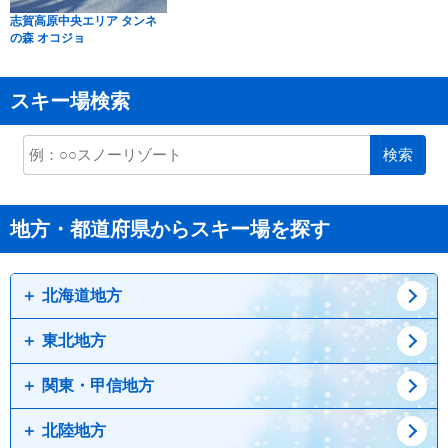
志賀高原中央エリア タンネ
の森 オコジョ
スキー場検索
検索
地方・都道府県からスキー場を探す
北海道地方
東北地方
道北
道東
関東・甲信地方
道央
青森県
道南
岩手県
北陸地方
宮城県
栃木県
秋田県
群馬県