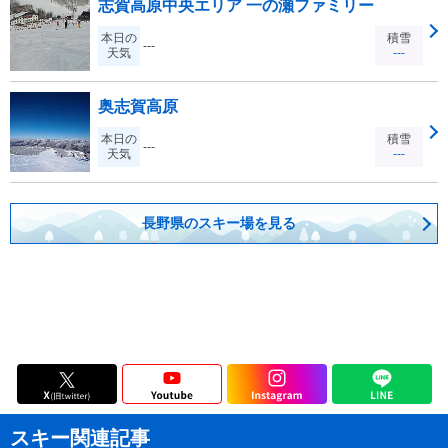
志賀高原中央エリア 一の瀬ファミリー
本日の
積雪
---
天気
---
奥志賀高原
本日の
積雪
---
天気
---
長野県のスキー場を見る
スキー関連記事