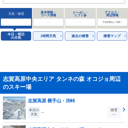
基本情報・
アクセス・
クーポン・
天気・積雪
コース情報
周辺情報
リフト券
---
---
---
下高井郡山ノ内町...
今日・明日
1時間天気
過去の積雪
積雪マップ
の天気
志賀高原中央エリア タンネの森 オコジョ周辺
のスキー場
志賀高原 横手山・渋峠
本日の
積雪
---
天気
---