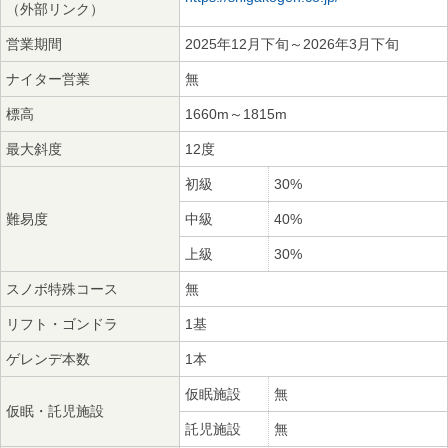
（外部リンク）
営業期間
2025年12月下旬～2026年3月下旬
ナイター営業
無
標高
1660m～1815m
最大斜度
12度
初級
30%
難易度
中級
40%
上級
30%
スノボ特殊コース
無
リフト・ゴンドラ
1基
ゲレンデ本数
1本
仮眠施設
無
仮眠・託児施設
託児施設
無