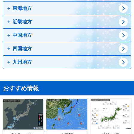
東海地方
山形県
山梨県
新潟県
福島県
長野県
富山県
近畿地方
石川県
愛知県
福井県
岐阜県
中国地方
静岡県
兵庫県
三重県
京都府
四国地方
滋賀県
鳥取県
奈良県
島根県
九州地方
岡山県
徳島県
広島県
香川県
愛媛県
佐賀県
大分県
おすすめ情報