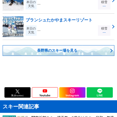
本日の
積雪
---
天気
---
ブランシュたかやまスキーリゾート
本日の
積雪
---
天気
---
長野県のスキー場を見る
スキー関連記事