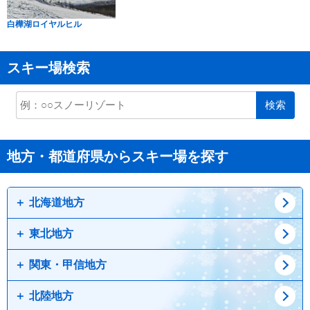
白樺湖ロイヤルヒル
スキー場検索
検索
地方・都道府県からスキー場を探す
北海道地方
東北地方
道北
道東
関東・甲信地方
道央
青森県
道南
岩手県
北陸地方
宮城県
栃木県
秋田県
群馬県