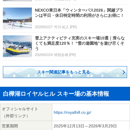
NEXCO東日本「ウィンターパス2026」関越プラ
ンは平日・休日特定時間の利用がさらにお得に！
2026/02/27
竹川 紀人
[PR]
雪上アクティビティ充実のスキー場10選｜滑らな
くても満足度120％！ “雪の遊園地”を遊び尽くそ
う
2026/02/24
特別企画
[PR]
スキー関連記事をもっと見る
白樺湖ロイヤルヒル スキー場の基本情報
オフィシャルサイト
https://royalhill.co.jp/
（外部リンク）
営業期間
2025年12月13日～2026年3月29日