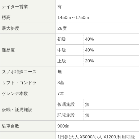
ナイター営業
有
標高
1450m～1750m
最大斜度
26度
初級
40%
難易度
中級
40%
上級
20%
スノボ特殊コース
無
リフト・ゴンドラ
3基
ゲレンデ本数
7本
仮眠施設
無
仮眠・託児施設
託児施設
無
駐車台数
900台
1日券(大人 ¥6000/小人 ¥1200,利用可能