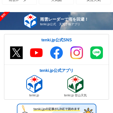
雨雲レーダーで雨を回避！
tenki.jp公式 天気予報アプリ
tenki.jp公式SNS
tenki.jp公式アプリ
tenki.jp
tenki.jp 登山天気