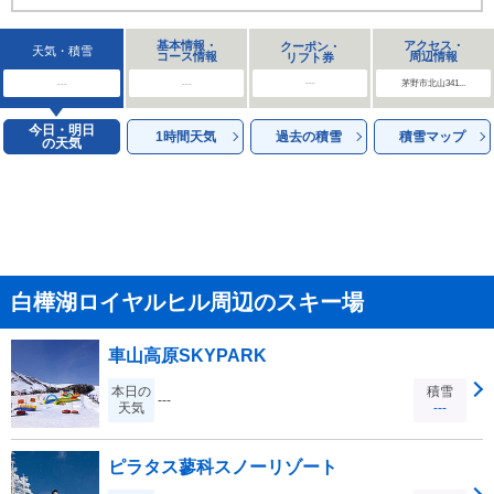
基本情報・
アクセス・
クーポン・
天気・積雪
コース情報
周辺情報
リフト券
---
---
---
茅野市北山341...
今日・明日
1時間天気
過去の積雪
積雪マップ
の天気
白樺湖ロイヤルヒル周辺のスキー場
車山高原SKYPARK
本日の
積雪
---
天気
---
ピラタス蓼科スノーリゾート