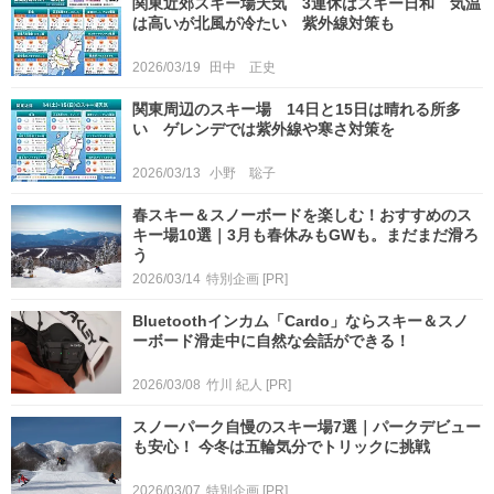
関東近郊スキー場天気 3連休はスキー日和 気温
は高いが北風が冷たい 紫外線対策も
2026/03/19
田中 正史
関東周辺のスキー場 14日と15日は晴れる所多
い ゲレンデでは紫外線や寒さ対策を
2026/03/13
小野 聡子
春スキー＆スノーボードを楽しむ！おすすめのス
キー場10選｜3月も春休みもGWも。まだまだ滑ろ
う
2026/03/14
特別企画
[PR]
Bluetoothインカム「Cardo」ならスキー＆スノ
ーボード滑走中に自然な会話ができる！
2026/03/08
竹川 紀人
[PR]
スノーパーク自慢のスキー場7選｜パークデビュー
も安心！ 今冬は五輪気分でトリックに挑戦
2026/03/07
特別企画
[PR]