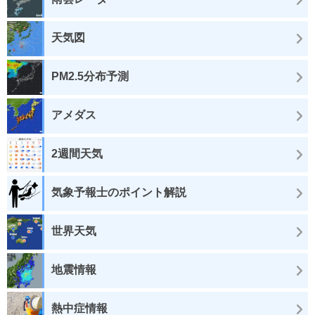
天気図
PM2.5分布予測
アメダス
2週間天気
気象予報士のポイント解説
世界天気
地震情報
熱中症情報