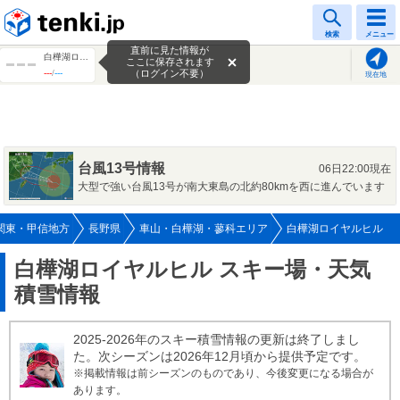
tenki.jp
検索
メニュー
直前に見た情報が
白樺湖ロイヤルヒル
ここに保存されます
---
/
---
（ログイン不要）
現在地
台風13号情報
06日22:00現在
大型で強い台風13号が南大東島の北約80kmを西に進んでいます
関東・甲信地方
長野県
車山・白樺湖・蓼科エリア
白樺湖ロイヤルヒル
白樺湖ロイヤルヒル スキー場・天気
積雪情報
2025-2026年のスキー積雪情報の更新は終了しまし
た。次シーズンは2026年12月頃から提供予定です。
※掲載情報は前シーズンのものであり、今後変更になる場合が
あります。