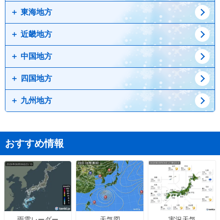
東海地方
山形県
山梨県
新潟県
福島県
長野県
富山県
近畿地方
石川県
愛知県
福井県
岐阜県
中国地方
静岡県
兵庫県
三重県
京都府
四国地方
滋賀県
鳥取県
奈良県
島根県
九州地方
岡山県
徳島県
広島県
香川県
愛媛県
佐賀県
大分県
おすすめ情報
天気図
実況天気
雨雲レーダー