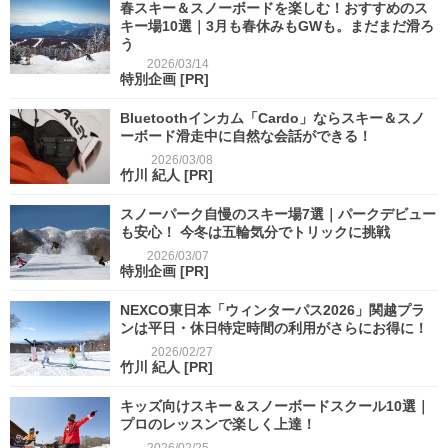
春スキー＆スノーボードを楽しむ！おすすめのス
キー場10選｜3月も春休みもGWも。まだまだ滑ろ
う
2026/03/14
特別企画
[PR]
Bluetoothインカム「Cardo」ならスキー＆スノ
ーボード滑走中に自然な会話ができる！
2026/03/08
竹川 紀人
[PR]
スノーパーク自慢のスキー場7選｜パークデビュー
も安心！ 今冬は五輪気分でトリックに挑戦
2026/03/07
特別企画
[PR]
NEXCO東日本「ウィンターパス2026」関越プラ
ンは平日・休日特定時間の利用がさらにお得に！
2026/02/27
竹川 紀人
[PR]
キッズ向けスキー＆スノーボードスクール10選｜
プロのレッスンで楽しく上達！
2026/02/25