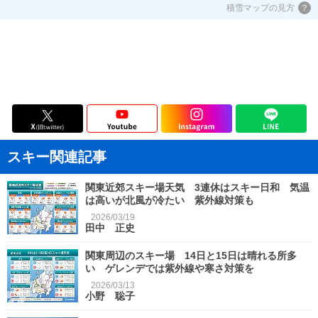
積雪マップの見方
スキー関連記事
関東近郊スキー場天気 3連休はスキー日和 気温
は高いが北風が冷たい 紫外線対策も
2026/03/19
田中 正史
関東周辺のスキー場 14日と15日は晴れる所多
い ゲレンデでは紫外線や寒さ対策を
2026/03/13
小野 聡子