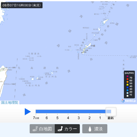
国土地理院
白地図
カラー
濃淡