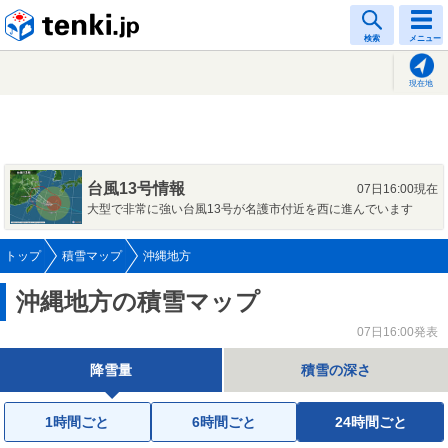
tenki.jp
検索
メニュー
現在地
台風13号情報
07日16:00現在
大型で非常に強い台風13号が名護市付近を西に進んでいます
トップ
積雪マップ
沖縄地方
沖縄地方の積雪マップ
07日16:00発表
降雪量
積雪の深さ
1時間ごと
6時間ごと
24時間ごと