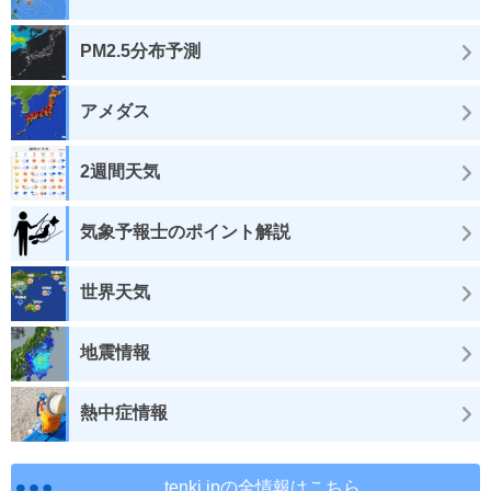
PM2.5分布予測
アメダス
2週間天気
気象予報士のポイント解説
世界天気
地震情報
熱中症情報
tenki.jpの全情報はこちら