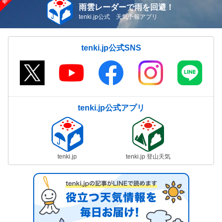
雨雲レーダーで雨を回避！
tenki.jp公式 天気予報アプリ
tenki.jp公式SNS
tenki.jp公式アプリ
tenki.jp
tenki.jp 登山天気