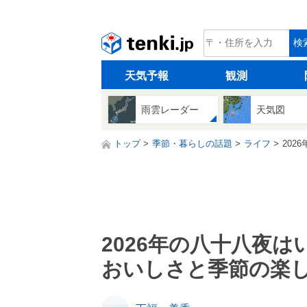
tenki.jp
検
天気予報
観測
雨雲レーダー
天気図
トップ
季節・暮らしの話題
ライフ
20
2026年の八十八夜
おいしさと季節の楽