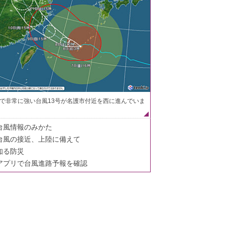
で非常に強い台風13号が名護市付近を西に進んでいま
台風情報のみかた
台風の接近、上陸に備えて
知る防災
アプリで台風進路予報を確認