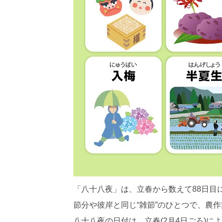
「八十八夜」は、立春から数えて88日目
節分や彼岸と同じ“雑節”のひとつで、農
八十八夜の日付は、立春(2月4日ごろ)に