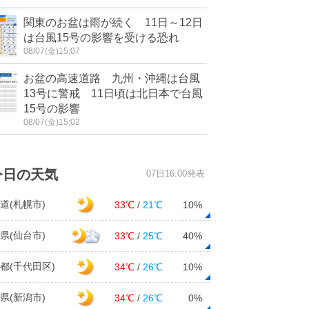
関東のお盆は雨が続く 11日～12日
は台風15号の影響を受ける恐れ
08/07(金)15:07
お盆の高速道路 九州・沖縄は台風
13号に警戒 11日頃は北日本で台風
15号の影響
08/07(金)15:02
今日の天気
07日16:00発表
道(札幌市)
33℃
/
21℃
10%
県(仙台市)
33℃
/
25℃
40%
都(千代田区)
34℃
/
26℃
10%
県(新潟市)
34℃
/
26℃
0%