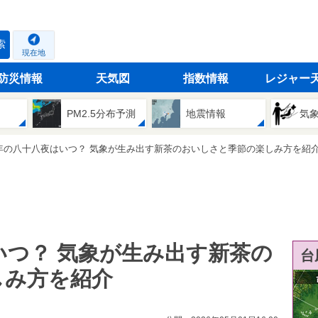
索
現在地
防災情報
天気図
指数情報
レジャー
PM2.5分布予測
地震情報
気
26年の八十八夜はいつ？ 気象が生み出す新茶のおいしさと季節の楽しみ方を紹
はいつ？ 気象が生み出す新茶の
台
しみ方を紹介