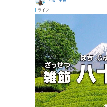
下福 美香
ライフ