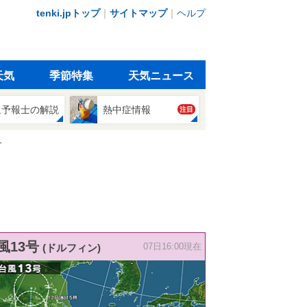
tenki.jpトップ
｜
サイトマップ
｜
ヘルプ
天気
季節特集
天気ニュース
象予報士の解説
熱中症情報
注目
介
風13号
(ドルフィン)
07日16:00現在