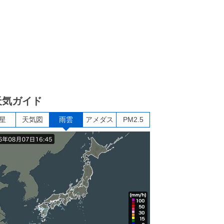
天気ガイド
星
天気図
雨雲
アメダス
PM2.5