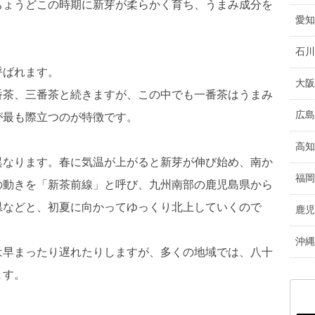
ちょうどこの時期に新芽が柔らかく育ち、うまみ成分を
愛知
石川
呼ばれます。
大阪
番茶、三番茶と続きますが、この中でも一番茶はうまみ
広島
が最も際立つのが特徴です。
高知
異なります。春に気温が上がると新芽が伸び始め、南か
福岡
の動きを「新茶前線」と呼び、九州南部の鹿児島県から
県などと、初夏に向かってゆっくり北上していくので
鹿児
沖縄
は早まったり遅れたりしますが、多くの地域では、八十
ます。