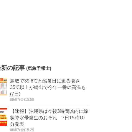
最新の記事
(気象予報士)
鳥取で39.6℃と酷暑日に迫る暑さ
35℃以上が続出で今年一番の高温も
(7日)
08/07(金)15:59
【速報】沖縄県は今後3時間以内に線
状降水帯発生のおそれ 7日15時10
分発表
08/07(金)15:29