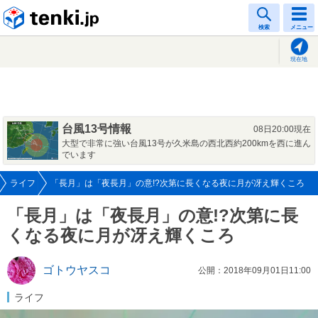
tenki.jp
検索
メニュー
現在地
台風13号情報
08日20:00現在
大型で非常に強い台風13号が久米島の西北西約200kmを西に進ん
でいます
ライフ
「長月」は「夜長月」の意!?次第に長くなる夜に月が冴え輝くころ
「長月」は「夜長月」の意!?次第に長
くなる夜に月が冴え輝くころ
ゴトウヤスコ
公開：2018年09月01日11:00
ライフ