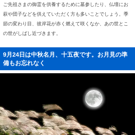
ご先祖さまの御霊を供養するために墓参したり、仏壇にお
萩や団子などを供えていただく方も多いことでしょう。季
節の変わり目、彼岸花が赤く燃えて咲くなか、あの世とこ
の世がしばし近づきます。
9月24日は中秋名月、十五夜です。お月見の準
備もお忘れなく