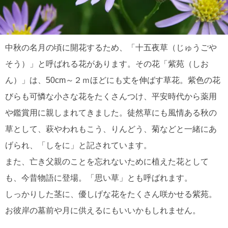
中秋の名月の頃に開花するため、「十五夜草（じゅうごや
そう）」と呼ばれる花があります。その花「紫苑（しお
ん）」は、50cm～２ｍほどにも丈を伸ばす草花。紫色の花
びらも可憐な小さな花をたくさんつけ、平安時代から薬用
や鑑賞用に親しまれてきました。徒然草にも風情ある秋の
草として、萩やわれもこう、りんどう、菊などと一緒にあ
げられ、「しをに」と記されています。
また、亡き父親のことを忘れないために植えた花として
も、今昔物語に登場。「思い草」とも呼ばれます。
しっかりした茎に、優しげな花をたくさん咲かせる紫苑。
お彼岸の墓前や月に供えるにもいいかもしれません。