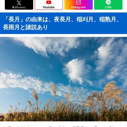
「長月」の由来は、夜長月、稲刈月、稲熟月、
長雨月と諸説あり