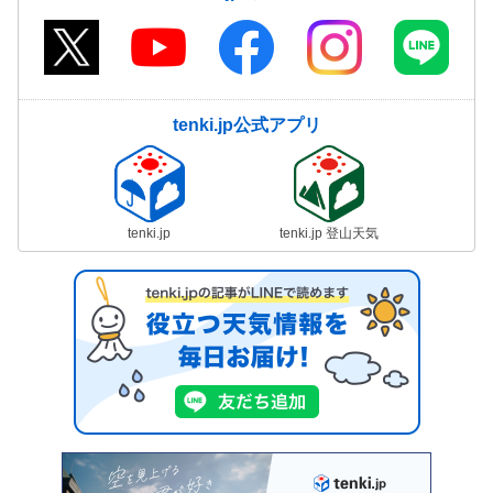
tenki.jp公式アプリ
tenki.jp
tenki.jp 登山天気