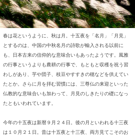
春は花というように、秋は月。十五夜を「名月」「月見」
とするのは、中国の中秋名月の詩歌が輸入される以前に
も、日本古来の信仰的な意味合いもあったようです。風雅
の行事というよりも農耕の行事で、もともと収穫を祝う習
わしがあり、芋や団子、枝豆やすすきの穂などを供えてい
たとか。さらに月を拝む習慣には、三尊仏の来迎といった
仏教的な意味合いも加わって、月見のしきたりの礎になっ
たともいわれています。
今年の十五夜は新暦９月２４日。後の月といわれる十三夜
は１０月２１日。昔は十五夜と十三夜、両方見てこそのお