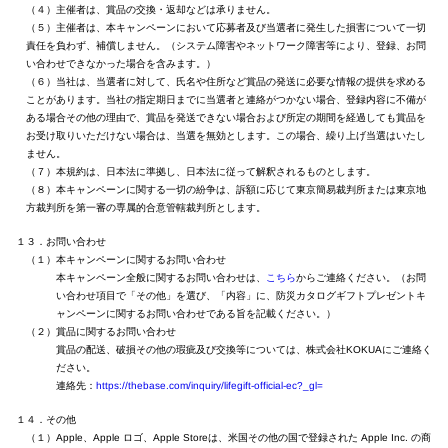
（４）主催者は、賞品の交換・返却などは承りません。
（５）主催者は、本キャンペーンにおいて応募者及び当選者に発生した損害について一切
責任を負わず、補償しません。（システム障害やネットワーク障害等により、登録、お問
い合わせできなかった場合を含みます。）
（６）当社は、当選者に対して、氏名や住所など賞品の発送に必要な情報の提供を求める
ことがあります。当社の指定期日までに当選者と連絡がつかない場合、登録内容に不備が
ある場合その他の理由で、賞品を発送できない場合および所定の期間を経過しても賞品を
お受け取りいただけない場合は、当選を無効とします。この場合、繰り上げ当選はいたし
ません。
（７）本規約は、日本法に準拠し、日本法に従って解釈されるものとします。
（８）本キャンペーンに関する一切の紛争は、訴額に応じて東京簡易裁判所または東京地
方裁判所を第一審の専属的合意管轄裁判所とします。
１３．お問い合わせ
（１）本キャンペーンに関するお問い合わせ
本キャンペーン全般に関するお問い合わせは、
こちら
からご連絡ください。（お問
い合わせ項目で「その他」を選び、「内容」に、防災カタログギフトプレゼントキ
ャンペーンに関するお問い合わせである旨を記載ください。）
（２）賞品に関するお問い合わせ
賞品の配送、破損その他の瑕疵及び交換等については、株式会社KOKUAにご連絡く
ださい。
https://thebase.com/inquiry/lifegift-official-ec?_gl=
連絡先：
１４．その他
（１）Apple、Apple ロゴ、Apple Storeは、米国その他の国で登録された Apple Inc. の商