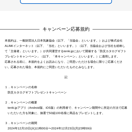
キャンペーン応募規約
本規約は、一般財団法人日本気象協会（以下、「当協会」といいます。）および株式会社
ALiNKインターネット（以下、「当社」といいます。）（以下、当協会および当社を総称し
て「主催者」といいます。）が共同運営するtenki.jpにおいて開催する「防災カタログギフト
プレゼントキャンペーン」（以下、「本キャンペーン」といいます。）に適用します。
応募される前に、本規約をよくお読みになり、ご同意いただける場合に限りご応募くださ
い。応募された場合、本規約にご同意いただいたものとみなします。
記
１．キャンペーンの名称
防災カタログギフトプレゼントキャンペーン
２．キャンペーンの概要
tenki.jpアプリ（Android版、iOS版）の利用者で、キャンペーン期間中に所定の方法で応募
いただいた方を対象に、抽選で50組100名様に商品をプレゼントします。
３．キャンペーンの期間
2024年12月10日(火)11時00分〜2024年12月23日(月)23時59分