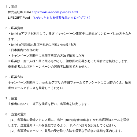
４．賞品
株式会社KOKUA
https://kokua-social.jp/index.html
【いのちをまもる備蓄食品カタログギフト】
LIFEGIFT Food
５．応募資格
・tenki.jpアプリを利用している方（キャンペーン期間中に新規ダウンロードした方を含み
ます。）
・tenki.jp利用規約及び本規約に同意いただける方
・日本国内に在住の方
・キャンペーン期間中に主催者所定の方法で応募した方
※応募は、お一人様１回に限るものとし、複数回の応募があった場合には無効とします。
※主催者および本キャンペーンの関係者は応募できません。
６．応募方法
キャンペーン期間内に、tenki.jpアプリの専用フォームでアンケートにご回答のうえ、応募
者のメールアドレスを登録してください。
７．抽選
主催者において、厳正な抽選を行い、当選者を決定します。
８．当選の通知
（１）当選者の登録アドレス宛に、当社（noreply@tenki.jp）から当選通知メールを送信
します。当選通知メールを受信できるよう、ドメイン許可を設定してください。
（２）当選通知メールで、賞品の受け取り方法や必要な手続きの詳細を案内します。