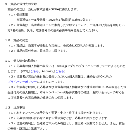
９．賞品の送付先の登録
賞品の発送は、当社が株式会社KOKUAに委託します。
（１）登録期限
当選通知メール受信後～2025年1月6日(月)23時59分まで
（２）当選者は、当選通知メールで案内した登録フォームに、ご自身及び賞品を贈りたい
方1名の住所、氏名、電話番号その他の必要事項を登録してください。
１０．賞品の発送
（１）賞品は、当選者が登録した宛先に、株式会社KOKUAが発送します。
（２）賞品の送付先は、日本国内に限ります。
１１．個人情報の取扱い
（１）応募者の個人情報の取扱いは、tenki.jpアプリのプライバシーポリシーによるものと
します。（iOSは
こちら
、Androidは
こちら
）
（２）当選者が賞品の送付先に登録いただいた個人情報は、株式会社KOKUAの
プライバシーポリシー
によるものとします。
（３）主催者が取得した応募者及び当選者の個人情報並びに株式会社KOKUAが取得した送
品送付先の個人情報は、本キャンペーンへの応募資格等の確認、お問い合わせへの対応お
よび当選者への賞品発送の連絡のみに使用します。
１２．注意事項
（１）本キャンペーンは予告なく変更・中止・終了する場合があります。
（２）応募やお問い合わせに要する通信費などは、応募者の負担となります。
（３）当選の権利は、当選者ご本人のみ有効とし、第三者へ譲渡できません。また、賞品
の転売・譲渡はご遠慮下さい。