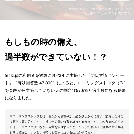
もしもの時の備え、
過半数ができていない！？
tenki.jpの利用者を対象に2023年に実施した「防災意識アンケー
ト」（有効回答数:47,890）によると、ローリングストック（※）
を普段から実施していない人の割合は57.6%と過半数になる結果
になりました。
※ローリングストックとは、普段から食材や加工品を少し多めに買い、消費した分だ
け新たに買い足すことで、常に一定量の備蓄を維持する方法です。この方法のポイン
トは、日常生活で使いながら備蓄を管理すること。こうしておけば、鮮度の良い食料
を常に確保し、いざという時にも普段に近い食生活が保てます。