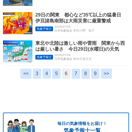
29日の関東 都心など35℃以上の猛暑日
伊豆諸島南部は大雨災害に厳重警戒
2026/07/29
気象予報士
日本気象協会 本社/小野 聡子
東北や北陸は激しい雨や雷雨 関東から西
は厳しい暑さ 今日29日(水曜日)の天気
2026/07/29
気象予報士
日本気象協会 本社/日直主任
<<
3
4
5
6
7
8
9
>>
毎日の気象情報をお届け！
気象予報士一覧