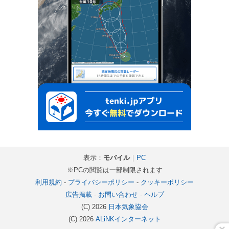
表示：
モバイル
｜
PC
※PCの閲覧は一部制限されます
利用規約
-
プライバシーポリシー
-
クッキーポリシー
広告掲載
-
お問い合わせ
-
ヘルプ
(C) 2026
日本気象協会
(C) 2026
ALiNKインターネット