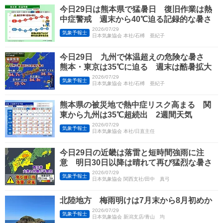
今日29日は熊本県で猛暑日 復旧作業は熱
中症警戒 週末から40℃迫る記録的な暑さ
2026/07/29
気象予報士
日本気象協会 本社/石榑 亜紀子
今日29日 九州で体温超えの危険な暑さ
熊本・東京は35℃に迫る 週末は酷暑拡大
2026/07/29
気象予報士
日本気象協会 本社/石榑 亜紀子
熊本県の被災地で熱中症リスク高まる 関
東から九州は35℃超続出 2週間天気
2026/07/29
気象予報士
日本気象協会 本社/日直主任
今日29日の近畿は落雷と短時間強雨に注
意 明日30日以降は晴れて再び猛烈な暑さ
2026/07/29
気象予報士
日本気象協会 関西支社/田中 真弓
北陸地方 梅雨明けは7月末から8月初めか
2026/07/29
気象予報士
日本気象協会 新潟支店/青山 均