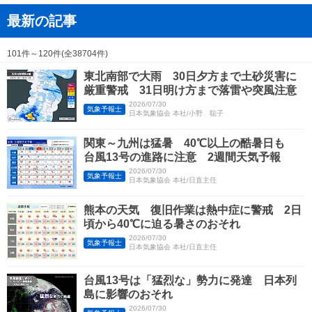
最新の記事
101件～120件(全38704件)
東北南部で大雨 30日夕方まで土砂災害に
厳重警戒 31日明け方まで落雷や突風注意
2026/07/30
気象予報士
日本気象協会 本社/小野 聡子
関東～九州は猛暑 40℃以上の酷暑日も
台風13号の進路に注意 2週間天気予報
2026/07/30
気象予報士
日本気象協会 本社/日直主任
熊本の天気 復旧作業は熱中症に警戒 2日
頃から40℃に迫る暑さのおそれ
2026/07/30
気象予報士
日本気象協会 本社/日直主任
台風13号は「猛烈な」勢力に発達 日本列
島に影響のおそれ
2026/07/30