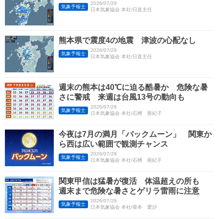
2026/07/29
気象予報士
日本気象協会 本社/日直主任
熊本県で震度4の地震 津波の心配なし
2026/07/29
気象予報士
日本気象協会 本社/日直主任
週末の熊本は40℃に迫る酷暑か 危険な暑
さに警戒 来週は台風13号の動向も
2026/07/29
気象予報士
日本気象協会 本社/石榑 亜紀子
今夜は7月の満月「バックムーン」 関東か
ら西は広い範囲で観測チャンス
2026/07/29
気象予報士
日本気象協会 本社/石榑 亜紀子
関東甲信は猛暑が復活 体温超えの所も
週末まで危険な暑さとゲリラ雷雨に注意
2026/07/29
気象予報士
日本気象協会 本社/柴本 愛沙