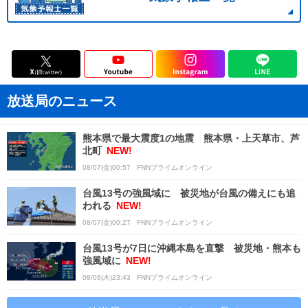
放送局のニュース
熊本県で最大震度1の地震 熊本県・上天草市、芦
北町
NEW!
08/07(金)00:57
FNNプライムオンライン
台風13号の強風域に 被災地が台風の備えにも追
われる
NEW!
08/07(金)00:27
FNNプライムオンライン
台風13号が7日に沖縄本島を直撃 被災地・熊本も
強風域に
NEW!
08/06(木)23:43
FNNプライムオンライン