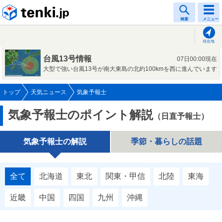
tenki.jp
検索
メニュー
現在地
台風13号情報
07日00:00現在
大型で強い台風13号が南大東島の北約100kmを西に進んでいます
トップ
天気ニュース
気象予報士
気象予報士のポイント解説
（日直予報士）
気象予報士の解説
季節・暮らしの話題
全て
北海道
東北
関東・甲信
北陸
東海
近畿
中国
四国
九州
沖縄