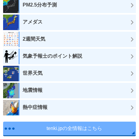
PM2.5分布予測
アメダス
2週間天気
気象予報士のポイント解説
世界天気
地震情報
熱中症情報
tenki.jpの全情報はこちら