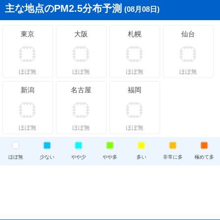
主な地点のPM2.5分布予測
(08月08日)
東京
大阪
札幌
仙台
ほぼ無
ほぼ無
ほぼ無
ほぼ無
新潟
名古屋
福岡
ほぼ無
ほぼ無
ほぼ無
ほぼ無
少ない
やや少
やや多
多い
非常に多
極めて多