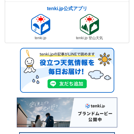
tenki.jp公式アプリ
tenki.jp
tenki.jp 登山天気