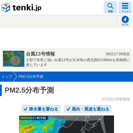
tenki.jp
検索
メニュー
現在地
台風13号情報
08日17:00現在
大型で非常に強い台風13号が久米島の西北西約180kmを西南西に
進んでいます
トップ
PM2.5分布予測
PM2.5分布予測
07日21:00初期値
降水量を重ねる
風向・風速を重ねる