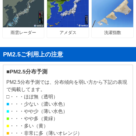
アメダス
洗濯指数
雨雲レーダー
PM2.5ご利用上の注意
■PM2.5分布予測
PM2.5分布予測では、分布傾向を弱い方から下記の表現
で掲載してます。
□・・・ほぼ無（透明）
■
・・・少ない（濃い水色）
■
・・・やや少（薄い水色）
■
・・・やや多（黄緑）
■
・・・多い（黄）
■
・・・非常に多（薄いオレンジ）