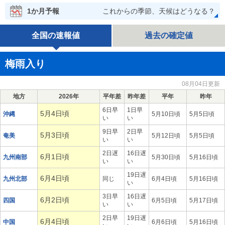
1か月予報
これからの季節、天候はどうなる？
全国の速報値
過去の確定値
梅雨入り
08月04日更新
地方
2026年
平年差
昨年差
平年
昨年
6日早
1日早
5月4日頃
沖縄
5月10日頃
5月5日頃
い
い
9日早
2日早
5月3日頃
奄美
5月12日頃
5月5日頃
い
い
2日遅
16日遅
6月1日頃
九州南部
5月30日頃
5月16日頃
い
い
19日遅
6月4日頃
九州北部
同じ
6月4日頃
5月16日頃
い
3日早
16日遅
6月2日頃
四国
6月5日頃
5月17日頃
い
い
2日早
19日遅
6月4日頃
中国
6月6日頃
5月16日頃