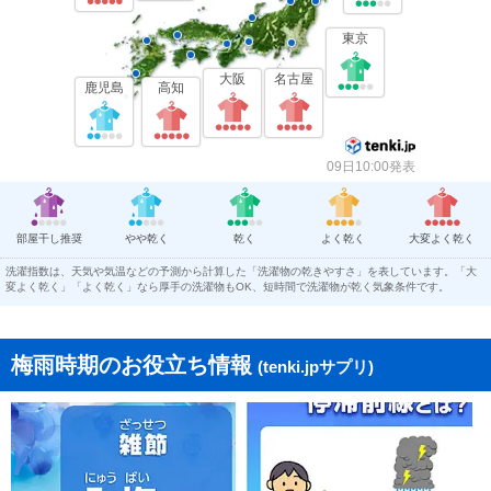
東京
大阪
名古屋
鹿児島
高知
09日10:00発表
部屋干し推奨
やや乾く
乾く
よく乾く
大変よく乾く
洗濯指数は、天気や気温などの予測から計算した「洗濯物の乾きやすさ」を表しています。「大
変よく乾く」「よく乾く」なら厚手の洗濯物もOK、短時間で洗濯物が乾く気象条件です。
梅雨時期のお役立ち情報
(tenki.jpサプリ)