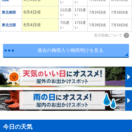
い
い
11日遅
17日遅
8月4日頃
東北南部
7月24日頃
7月18日頃
い
い
7日遅
17日遅
8月4日頃
東北北部
7月28日頃
7月18日頃
い
い
表示情報について
過去の梅雨入り梅雨明けを見る
今日の天気