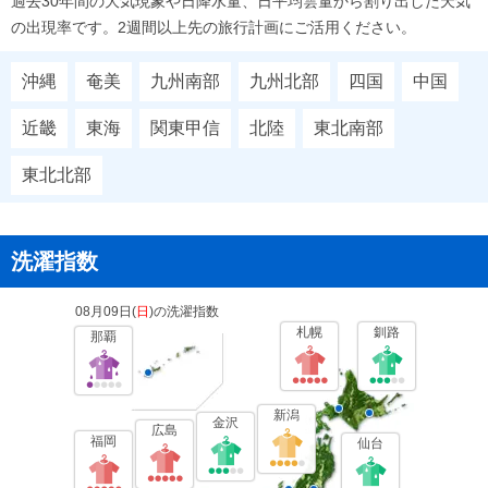
過去30年間の大気現象や日降水量、日平均雲量から割り出した天気
の出現率です。2週間以上先の旅行計画にご活用ください。
沖縄
奄美
九州南部
九州北部
四国
中国
近畿
東海
関東甲信
北陸
東北南部
東北北部
洗濯指数
08月09日(
日
)の洗濯指数
札幌
釧路
那覇
新潟
金沢
広島
福岡
仙台