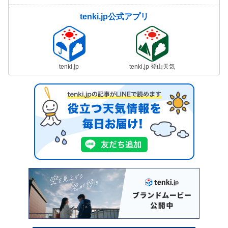
tenki.jp公式アプリ
tenki.jp
tenki.jp 登山天気