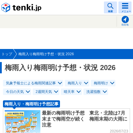
tenki.jp
検索
メニュー
現在地
トップ
梅雨入り梅雨明け予想・状況 2026
梅雨入り梅雨明け予想・状況 2026
気象予報士による梅雨関連記事
梅雨入り
梅雨明け
今日の天気
2週間天気
晴天率
洗濯指数
梅雨入り・梅雨明け予想記事
最新の梅雨明け予想 東北・北陸は7月
末まで梅雨空が続く 梅雨末期の大雨に
注意
2026/07/23