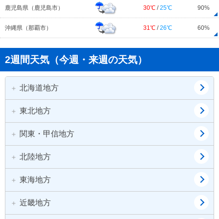
鹿児島県（鹿児島市）
30℃
/
25℃
90%
沖縄県（那覇市）
31℃
/
26℃
60%
2週間天気（今週・来週の天気）
北海道地方
東北地方
道北
道東
道央
道南
関東・甲信地方
青森県
岩手県
宮城県
秋田県
北陸地方
東京都
神奈川県
山形県
福島県
埼玉県
千葉県
東海地方
新潟県
富山県
茨城県
栃木県
石川県
福井県
近畿地方
愛知県
岐阜県