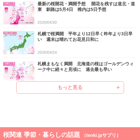
最新の桜開花・満開予想 開花を残すは道北・道
東 釧路は5月4日 稚内は5日予想
2026/04/30
札幌で桜満開 平年より12日早く昨年より3日早
い 週末は晴れてお花見日和に
2026/04/24
札幌まもなく満開 北海道の桜はゴールデンウィ
ーク中に続々と見頃に 過去最も早い
2026/04/22
もっと見る
ゴールデンウィークは晴れと雨が交互 晴れると
汗ばむ陽気で早めに暑さに強い体作りを
2026/04/21
気象予報士の解説をもっと見る
桜関連 季節・暮らしの話題
（tenki.jpサプリ）