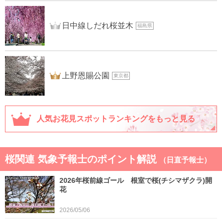
2位
日中線しだれ桜並木
福島県
3位
上野恩賜公園
東京都
人気お花見スポットランキングをもっと見る
桜関連 気象予報士のポイント解説
（日直予報士）
2026年桜前線ゴール 根室で桜(チシマザクラ)開
花
2026/05/06