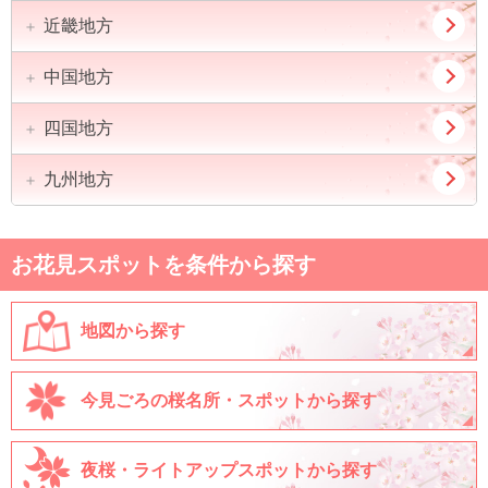
茨城県
栃木県
石川県
福井県
近畿地方
愛知県
岐阜県
群馬県
山梨県
静岡県
三重県
中国地方
大阪府
兵庫県
長野県
京都府
滋賀県
四国地方
鳥取県
島根県
奈良県
和歌山県
岡山県
広島県
九州地方
徳島県
香川県
山口県
愛媛県
高知県
福岡県
佐賀県
お花見スポットを条件から探す
長崎県
熊本県
大分県
宮崎県
地図から探す
鹿児島県
今見ごろの桜名所・スポットから探す
夜桜・ライトアップスポットから探す