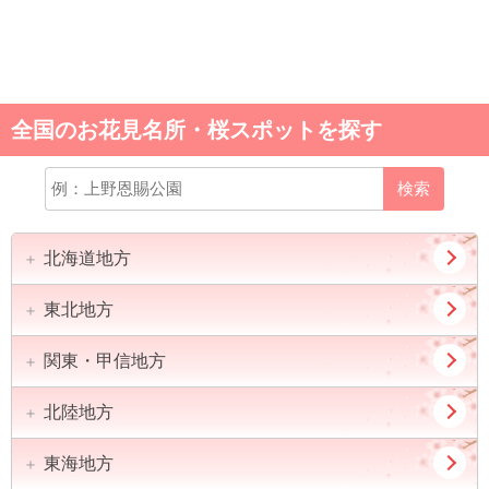
全国のお花見名所・桜スポットを探す
検索
北海道地方
東北地方
道北
道東
道央
道南
関東・甲信地方
青森県
岩手県
宮城県
秋田県
北陸地方
東京都
神奈川県
山形県
福島県
埼玉県
千葉県
東海地方
新潟県
富山県