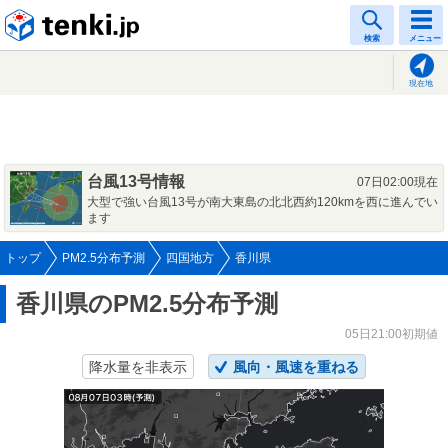
tenki.jp
検索
メニュー
現在地
台風13号情報
07日02:00現在
大型で強い台風13号が南大東島の北北西約120kmを西に進んでい
ます
トップ
PM2.5分布予測
四国地方
香川県
香川県のPM2.5分布予測
05日21:00初期値
降水量を非表示
風向・風速を重ねる