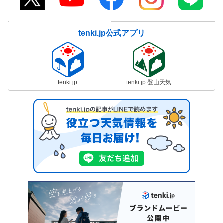
tenki.jp公式アプリ
tenki.jp
tenki.jp 登山天気