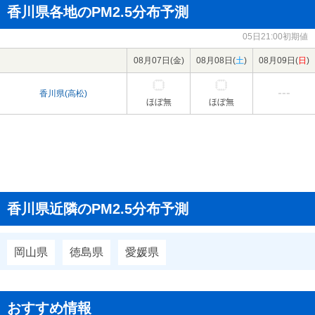
香川県各地のPM2.5分布予測
05日21:00初期値
08月07日(
金
)
08月08日(
土
)
08月09日(
日
)
香川県(高松)
ほぼ無
ほぼ無
香川県近隣のPM2.5分布予測
岡山県
徳島県
愛媛県
おすすめ情報