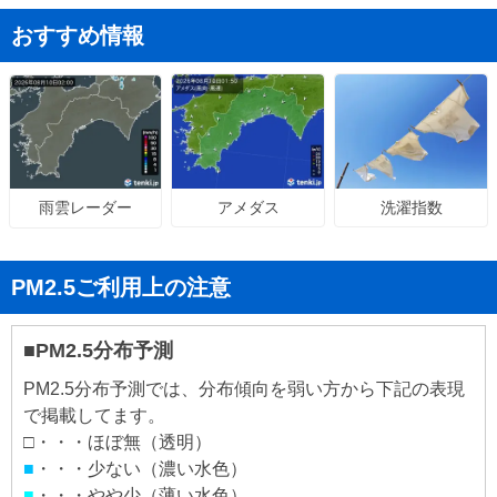
おすすめ情報
アメダス
洗濯指数
雨雲レーダー
PM2.5ご利用上の注意
■PM2.5分布予測
PM2.5分布予測では、分布傾向を弱い方から下記の表現
で掲載してます。
□・・・ほぼ無（透明）
■
・・・少ない（濃い水色）
■
・・・やや少（薄い水色）