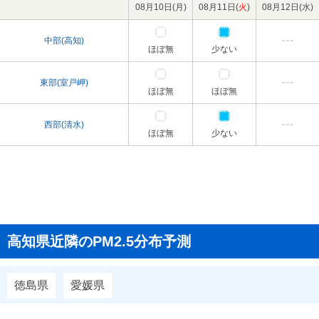
08月10日(
月
)
08月11日(
火
)
08月12日(
水
)
中部(高知)
ほぼ無
少ない
東部(室戸岬)
ほぼ無
ほぼ無
西部(清水)
ほぼ無
少ない
高知県近隣のPM2.5分布予測
徳島県
愛媛県