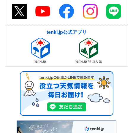
tenki.jp公式アプリ
tenki.jp
tenki.jp 登山天気