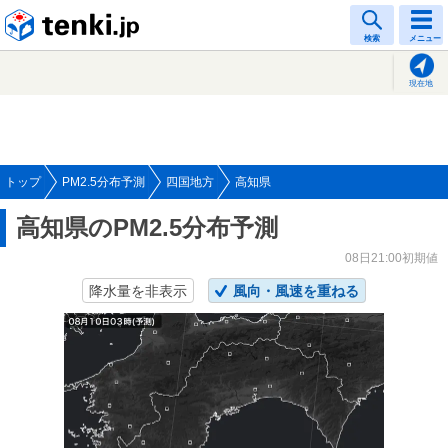
tenki.jp
検索
メニュー
現在地
トップ
PM2.5分布予測
四国地方
高知県
高知県のPM2.5分布予測
08日21:00初期値
降水量を非表示
風向・風速を重ねる