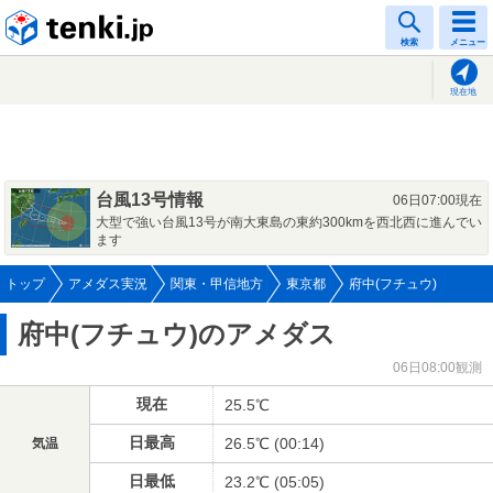
tenki.jp
検索
メニュー
現在地
台風13号情報
06日07:00現在
大型で強い台風13号が南大東島の東約300kmを西北西に進んでい
ます
トップ
アメダス実況
関東・甲信地方
東京都
府中(フチュウ)
府中(フチュウ)のアメダス
06日08:00観測
現在
25.5℃
日最高
26.5℃ (00:14)
気温
日最低
23.2℃ (05:05)