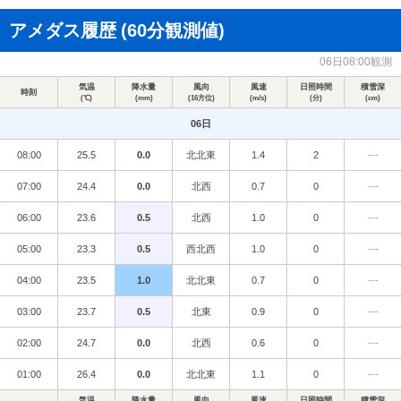
アメダス履歴
(60分観測値)
06日08:00観測
気温
降水量
風向
風速
日照時間
積雪深
時刻
(℃)
(mm)
(16方位)
(m/s)
(分)
(cm)
06日
08:00
25.5
0.0
北北東
1.4
2
---
07:00
24.4
0.0
北西
0.7
0
---
06:00
23.6
0.5
北西
1.0
0
---
05:00
23.3
0.5
西北西
1.0
0
---
04:00
23.5
1.0
北北東
0.7
0
---
03:00
23.7
0.5
北東
0.9
0
---
02:00
24.7
0.0
北西
0.6
0
---
01:00
26.4
0.0
北北東
1.1
0
---
気温
降水量
風向
風速
日照時間
積雪深