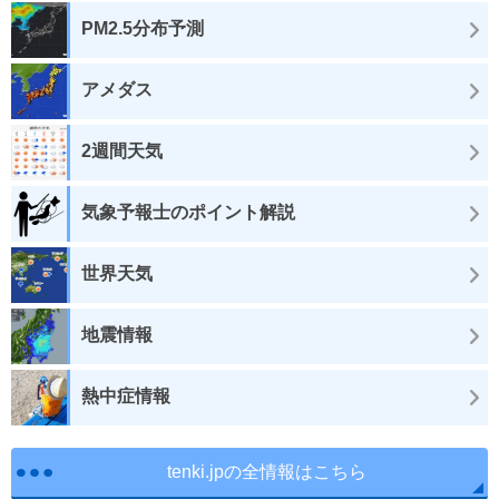
PM2.5分布予測
アメダス
2週間天気
気象予報士のポイント解説
世界天気
地震情報
熱中症情報
tenki.jpの全情報はこちら