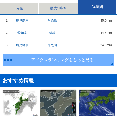
24時間
現在
最大1時間
1.
鹿児島県
与論島
45.0mm
2.
愛知県
稲武
44.5mm
3.
鹿児島県
尾之間
24.0mm
アメダスランキングをもっと見る
おすすめ情報