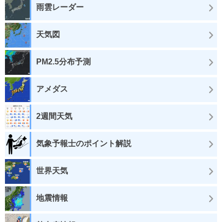
雨雲レーダー
天気図
PM2.5分布予測
アメダス
2週間天気
気象予報士のポイント解説
世界天気
地震情報