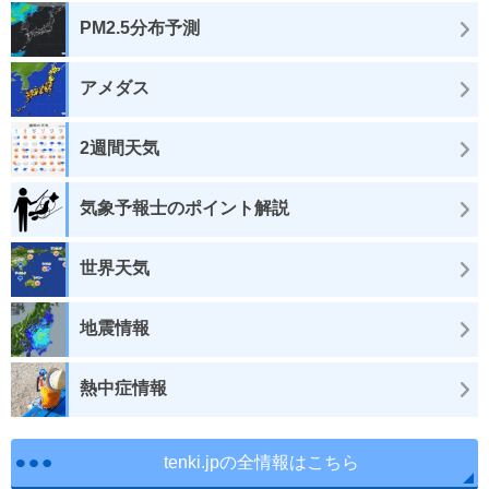
PM2.5分布予測
アメダス
2週間天気
気象予報士のポイント解説
世界天気
地震情報
熱中症情報
tenki.jpの全情報はこちら