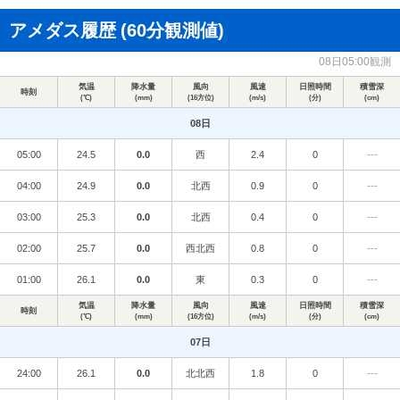
アメダス履歴
(60分観測値)
08日05:00観測
気温
降水量
風向
風速
日照時間
積雪深
時刻
(℃)
(mm)
(16方位)
(m/s)
(分)
(cm)
08日
05:00
24.5
0.0
西
2.4
0
---
04:00
24.9
0.0
北西
0.9
0
---
03:00
25.3
0.0
北西
0.4
0
---
02:00
25.7
0.0
西北西
0.8
0
---
01:00
26.1
0.0
東
0.3
0
---
気温
降水量
風向
風速
日照時間
積雪深
時刻
(℃)
(mm)
(16方位)
(m/s)
(分)
(cm)
07日
24:00
26.1
0.0
北北西
1.8
0
---