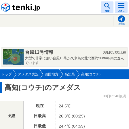
tenki.jp
検索
メニュー
現在地
台風13号情報
08日05:00現在
大型で非常に強い台風13号が久米島の北北西約50kmを南に進ん
でいます
トップ
アメダス実況
四国地方
高知県
高知(コウチ)
高知(コウチ)のアメダス
08日05:40観測
現在
24.5℃
日最高
26.3℃ (00:29)
気温
日最低
24.4℃ (04:59)