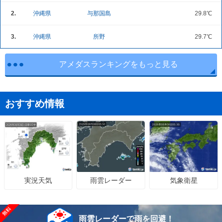
2.
沖縄県
与那国島
29.8℃
3.
沖縄県
所野
29.7℃
アメダスランキングをもっと見る
おすすめ情報
雨雲レーダー
気象衛星
実況天気
雨雲レーダーで雨を回避！