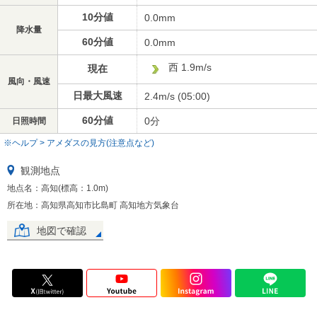
10分値
0.0mm
降水量
60分値
0.0mm
西 1.9m/s
現在
風向・風速
日最大風速
2.4m/s (05:00)
60分値
0分
日照時間
※ヘルプ > アメダスの見方(注意点など)
観測地点
地点名：高知(標高：1.0m)
所在地：高知県高知市比島町 高知地方気象台
地図で確認