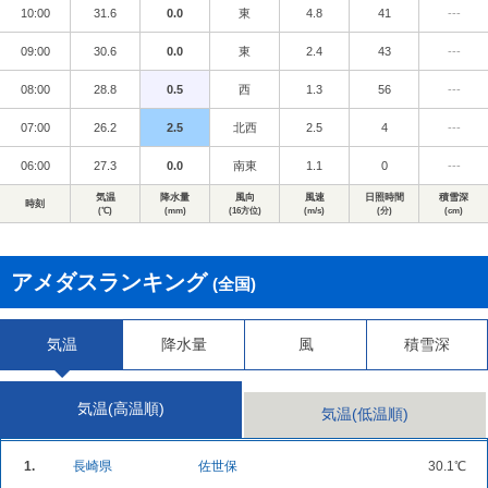
10:00
31.6
0.0
東
4.8
41
---
09:00
30.6
0.0
東
2.4
43
---
08:00
28.8
0.5
西
1.3
56
---
07:00
26.2
2.5
北西
2.5
4
---
06:00
27.3
0.0
南東
1.1
0
---
気温
降水量
風向
風速
日照時間
積雪深
時刻
(℃)
(mm)
(16方位)
(m/s)
(分)
(cm)
アメダスランキング
(全国)
気温
降水量
風
積雪深
気温(高温順)
気温(低温順)
1.
長崎県
佐世保
30.1℃