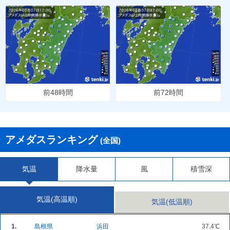
前48時間
前72時間
アメダスランキング
(全国)
気温
降水量
風
積雪深
気温(高温順)
気温(低温順)
1.
島根県
浜田
37.4℃