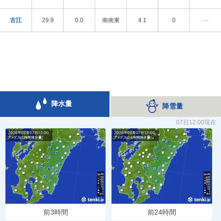
古江
29.9
0.0
南南東
4.1
0
---
降水量
降雪量
07日12:00現在
前3時間
前24時間