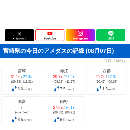
宮崎県の今日のアメダスの記録
(08月07日)
07日12:00現在
宮崎
赤江
西都
31.1
/
27.4
29.7
/
27.2
29.7
/
27.3
℃
℃
℃
℃
℃
℃
(09:33)
(11:31)
(08:31)
(11:27)
(10:47)
(00:08)
6.0
7.5
1.5
mm/日
mm/日
mm/日
国富
田野
---
/
---
27.6
/
26.1
℃
℃
(---)
(---)
(09:58)
(06:21)
8.5
6.0
mm/日
mm/日