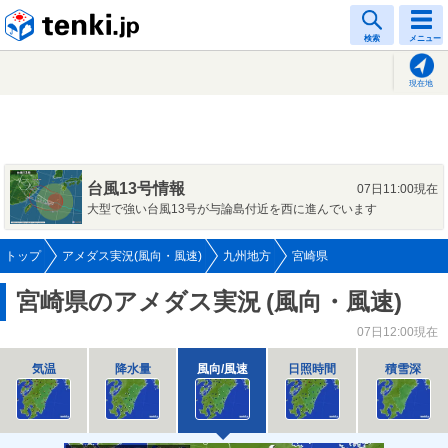
tenki.jp
検索
メニュー
現在地
台風13号情報
07日11:00現在
大型で強い台風13号が与論島付近を西に進んでいます
トップ
アメダス実況(風向・風速)
九州地方
宮崎県
宮崎県のアメダス実況
(風向・風速)
07日12:00現在
気温
降水量
風向/風速
日照時間
積雪深