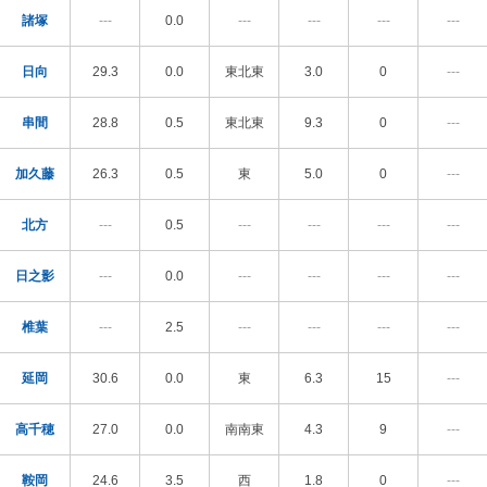
諸塚
---
0.0
---
---
---
---
日向
29.3
0.0
東北東
3.0
0
---
串間
28.8
0.5
東北東
9.3
0
---
加久藤
26.3
0.5
東
5.0
0
---
北方
---
0.5
---
---
---
---
日之影
---
0.0
---
---
---
---
椎葉
---
2.5
---
---
---
---
延岡
30.6
0.0
東
6.3
15
---
高千穂
27.0
0.0
南南東
4.3
9
---
鞍岡
24.6
3.5
西
1.8
0
---