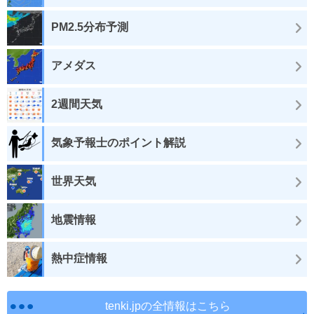
PM2.5分布予測
アメダス
2週間天気
気象予報士のポイント解説
世界天気
地震情報
熱中症情報
tenki.jpの全情報はこちら