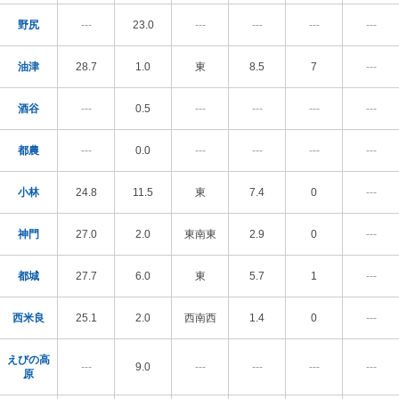
野尻
---
23.0
---
---
---
---
油津
28.7
1.0
東
8.5
7
---
酒谷
---
0.5
---
---
---
---
都農
---
0.0
---
---
---
---
小林
24.8
11.5
東
7.4
0
---
神門
27.0
2.0
東南東
2.9
0
---
都城
27.7
6.0
東
5.7
1
---
西米良
25.1
2.0
西南西
1.4
0
---
えびの高
---
9.0
---
---
---
---
原