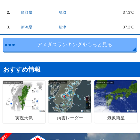
2.
鳥取県
鳥取
37.3℃
3.
新潟県
新津
37.2℃
アメダスランキングをもっと見る
おすすめ情報
雨雲レーダー
気象衛星
実況天気