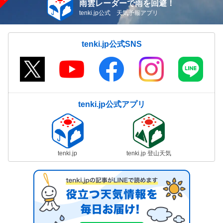
雨雲レーダーで雨を回避！
tenki.jp公式 天気予報アプリ
tenki.jp公式SNS
tenki.jp公式アプリ
tenki.jp
tenki.jp 登山天気