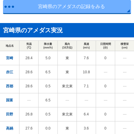
宮崎県のアメダスの記録をみる
宮崎県のアメダス実況
気温
降水量
風向
風速
日照時間
積雪深
地点名
(℃)
(mm/h)
(16方位)
(m/s)
(分)
(cm)
宮崎
28.4
5.0
東
7.6
0
---
赤江
28.6
6.5
東
10.8
---
---
西都
28.6
0.5
東北東
7.1
0
---
国富
---
6.5
---
---
---
---
田野
26.8
0.5
東北東
6.4
0
---
高鍋
27.6
0.0
東
3.6
0
---