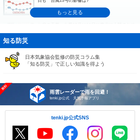
日も 台風15号の影響は?
08/09(日)15:50
お盆の天気 台風15号は11日に東北に上陸のおそ
れ 関東も雨の日が多い
知る防災
08/09(日)14:42
日本気象協会監修の防災コラム集
【速報】秋田県で1時間に約100ミリの猛烈な雨
「記録的短時間大雨」発表
「知る防災」で正しい知識を得よう
08/09(日)14:02
今日9日は東北や関東で雷雲が発達中 夜にかけて
雨雲レーダーで雨を回避！
市街地でもゲリラ雷雨のおそれ
08/09(日)13:06
tenki.jp公式 天気予報アプリ
気象予報士の解説をもっと見る
tenki.jp公式SNS