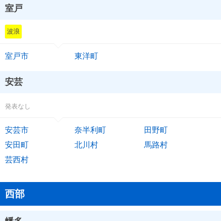
室戸
波浪
室戸市
東洋町
安芸
発表なし
安芸市
奈半利町
田野町
安田町
北川村
馬路村
芸西村
西部