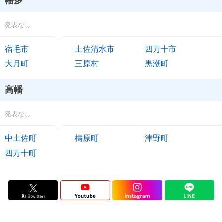
幡多
発表なし
宿毛市
土佐清水市
四万十市
大月町
三原村
黒潮町
高幡
発表なし
中土佐町
檮原町
津野町
四万十町