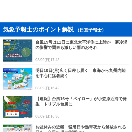
気象予報士のポイント解説
（日直予報士）
台風15号は11日に東北太平洋側に上陸か 寒冷渦
の影響で関東も激しい雨のおそれ
08/09(日)17:48
明日10日(月)広く日差し届く 東海から九州内陸
を中心に猛暑続く
08/09(日)16:42
【速報】台風16号「ペイロー」が小笠原近海で発
生 トリプル台風に
08/09(日)16:36
お盆休みの近畿 猛暑日や熱帯夜から解放される