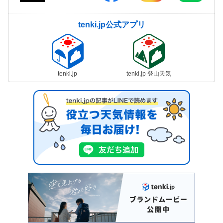
tenki.jp公式アプリ
tenki.jp
tenki.jp 登山天気