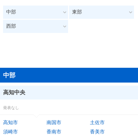
中部
東部
西部
中部
高知中央
発表なし
高知市
南国市
土佐市
須崎市
香南市
香美市