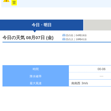
雷
今日・明日
日の出｜
04時19分
今日の天気 08月07日
(
金
)
日の入｜
18時41分
時間
00-06
---
降水確率
最大風速
南南西
3m/s