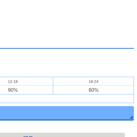
12-18
18-24
90
%
80
%