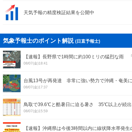
天気予報の精度検証結果を公開中
気象予報士のポイント解説
(日直予報士)
【速報】長野県で1時間に約100ミリの猛烈な雨 
08/07(金)18:41
台風13号が再発達 非常に強い勢力で沖縄・奄美
08/07(金)17:37
鳥取で39.6℃と酷暑日に迫る暑さ 35℃以上が続出
08/07(金)15:59
【速報】沖縄県は今後3時間以内に線状降水帯発生の