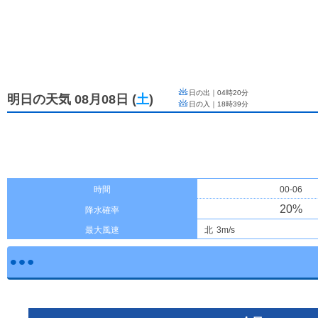
日の出｜
04時20分
明日の天気 08月08日
(
土
)
日の入｜
18時39分
時間
00-06
20
%
降水確率
最大風速
北
3m/s