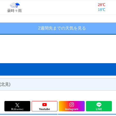
28℃
18℃
曇時々雨
2週間先までの天気を見る
(北見)
訓子府町