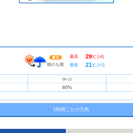
29
最高
[-6]
℃
夏日
21
晴のち雨
最低
[+2]
℃
06-12
60
%
1時間ごとの天気