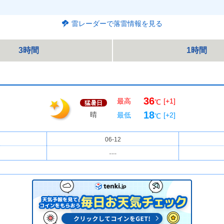
雷レーダーで落雷情報を見る
3時間
1時間
36
最高
[+1]
℃
猛暑日
18
晴
最低
[+2]
℃
06-12
---