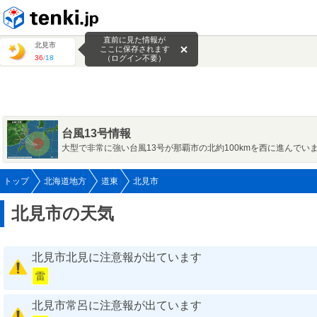
tenki.jp
直前に見た情報が
北見市
ここに保存されます
36
/
18
（ログイン不要）
台風13号情報
大型で非常に強い台風13号が那覇市の北約100kmを西に進んでい
トップ
北海道地方
道東
北見市
北見市の天気
北見市北見に注意報が出ています
雷
北見市常呂に注意報が出ています