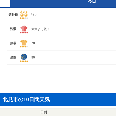
今日
紫外線
強い
洗濯
大変よく乾く
服装
70
星空
90
北見市の10日間天気
日付