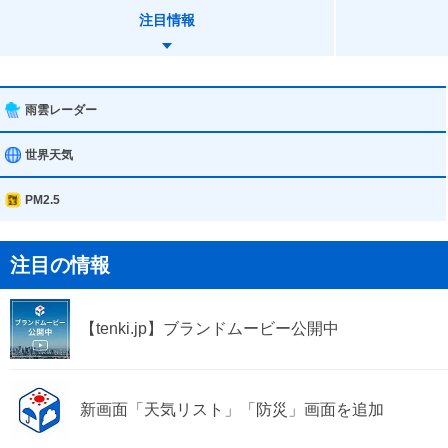
注目情報
雨雲レーダー
世界天気
PM2.5
注目の情報
【tenki.jp】ブランドムービー公開中
新画面「天気リスト」「防災」画面を追加