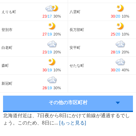
えりも町
八雲町
23
/
17
30%
30
/
20
10%
登別市
長万部町
27
/
19
20%
25
/
20
10%
白老町
安平町
23
/
19
20%
28
/
19
20%
森町
せたな町
30
/
19
10%
30
/
20
40%
新冠町
28
/
19
30%
その他の市区町村
北海道付近は、7日夜から8日にかけて前線が通過するでし
ょう。このため、8日に...
[もっと見る]