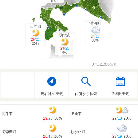
10%
浦河町
江差町
函館市
/
24
18
/
28
21
30%
20%
/
29
21
0%
07日21:00発表
現在地の天気
住所から検索
2週間天気
北斗市
伊達市
29
/
20
10%
29
/
18
20%
洞爺湖町
むかわ町
28
/
18
20%
27
/
19
20%