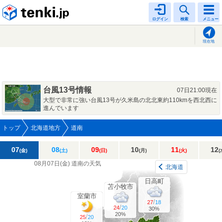
tenki.jp
ログイン
検索
メニュー
現在地
台風13号情報
07日21:00現在
大型で非常に強い台風13号が久米島の北北東約110kmを西北西に
進んでいます
トップ
北海道地方
道南
07
08
09
10
11
12
(金)
(土)
(日)
(月)
(火)
(
08月07日(
金
)
道南の天気
北海道
日高町
苫小牧市
室蘭市
/
27
18
/
24
20
30%
20%
/
25
20