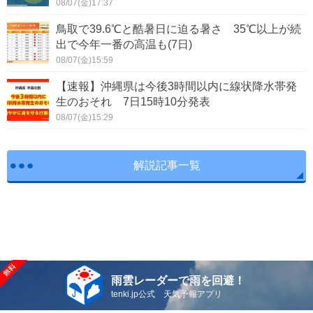
08/07(金)17:37
鳥取で39.6℃と酷暑日に迫る暑さ 35℃以上が続
出で今年一番の高温も(7日)
08/07(金)15:59
【速報】沖縄県は今後3時間以内に線状降水帯発
生のおそれ 7日15時10分発表
08/07(金)15:29
解説記事一覧
雨雲レーダーで雨を回避！
tenki.jp公式 天気予報アプリ