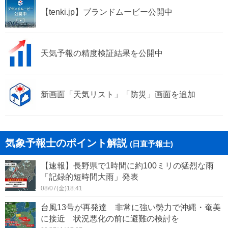
【tenki.jp】ブランドムービー公開中
天気予報の精度検証結果を公開中
新画面「天気リスト」「防災」画面を追加
気象予報士のポイント解説
(日直予報士)
【速報】長野県で1時間に約100ミリの猛烈な雨
「記録的短時間大雨」発表
08/07(金)18:41
台風13号が再発達 非常に強い勢力で沖縄・奄美
に接近 状況悪化の前に避難の検討を