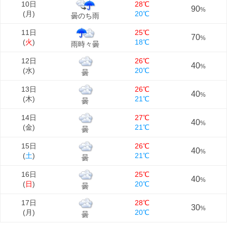
10日
28℃
90
%
(
月
)
20℃
曇のち雨
11日
25℃
70
%
(
火
)
18℃
雨時々曇
12日
26℃
40
%
(
水
)
20℃
曇
13日
26℃
40
%
(
木
)
21℃
曇
14日
27℃
40
%
(
金
)
21℃
曇
15日
26℃
40
%
(
土
)
21℃
曇
16日
25℃
40
%
(
日
)
20℃
曇
17日
28℃
30
%
(
月
)
20℃
曇