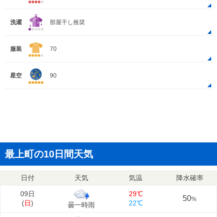
洗濯
部屋干し推奨
服装
70
星空
90
最上町の10日間天気
日付
天気
気温
降水確率
09日
29℃
50
%
(
日
)
22℃
曇一時雨