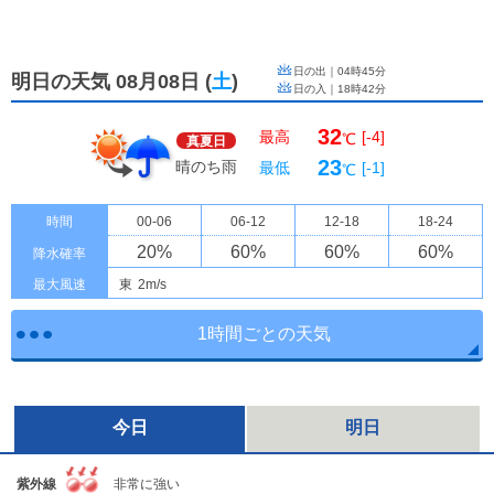
日の出｜
04時45分
明日の天気 08月08日
(
土
)
日の入｜
18時42分
32
最高
[-4]
℃
真夏日
23
晴のち雨
最低
[-1]
℃
時間
00-06
06-12
12-18
18-24
20
%
60
%
60
%
60
%
降水確率
最大風速
東
2m/s
1時間ごとの天気
今日
明日
紫外線
非常に強い