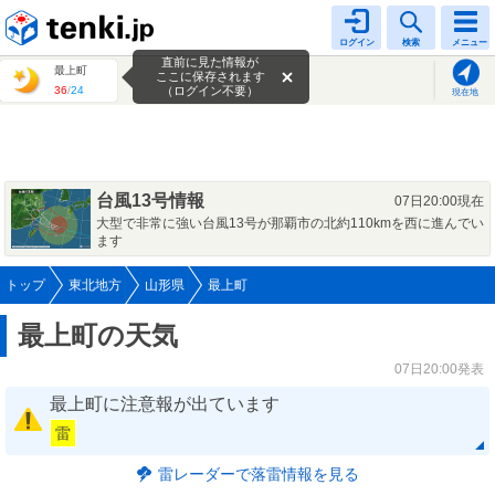
tenki.jp
ログイン
検索
メニュー
直前に見た情報が
最上町
ここに保存されます
36
/
24
（ログイン不要）
現在地
台風13号情報
07日20:00現在
大型で非常に強い台風13号が那覇市の北約110kmを西に進んでい
ます
トップ
東北地方
山形県
最上町
最上町の天気
07日20:00発表
最上町に注意報が出ています
雷
雷レーダーで落雷情報を見る