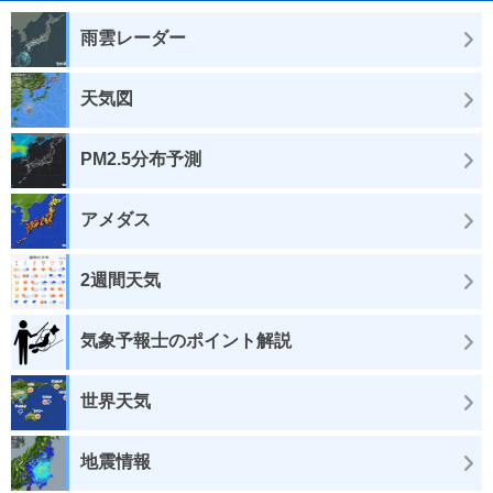
雨雲レーダー
天気図
PM2.5分布予測
アメダス
2週間天気
気象予報士のポイント解説
世界天気
地震情報