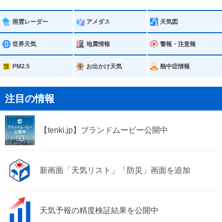
雨雲レーダー
アメダス
天気図
世界天気
地震情報
警報・注意報
PM2.5
お出かけ天気
熱中症情報
注目の情報
【tenki.jp】ブランドムービー公開中
新画面「天気リスト」「防災」画面を追加
天気予報の精度検証結果を公開中