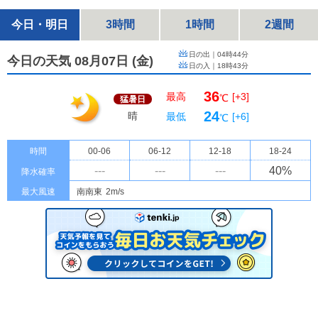
今日・明日
3時間
1時間
2週間
日の出｜
04時44分
今日の天気 08月07日
(
金
)
日の入｜
18時43分
36
最高
[+3]
℃
猛暑日
24
晴
最低
[+6]
℃
時間
00-06
06-12
12-18
18-24
---
---
---
40
%
降水確率
最大風速
南南東
2m/s