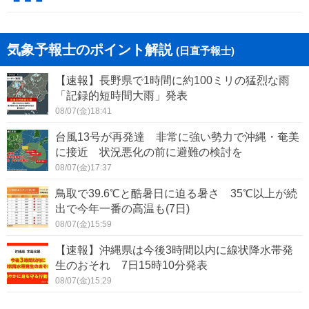
気象予報士のポイント解説
(日直予報士)
【速報】長野県で1時間に約100ミリの猛烈な雨
「記録的短時間大雨」発表
08/07(金)18:41
台風13号が再発達 非常に強い勢力で沖縄・奄美
に接近 状況悪化の前に避難の検討を
08/07(金)17:37
鳥取で39.6℃と酷暑日に迫る暑さ 35℃以上が続
出で今年一番の高温も(7日)
08/07(金)15:59
【速報】沖縄県は今後3時間以内に線状降水帯発
生のおそれ 7日15時10分発表
08/07(金)15:29