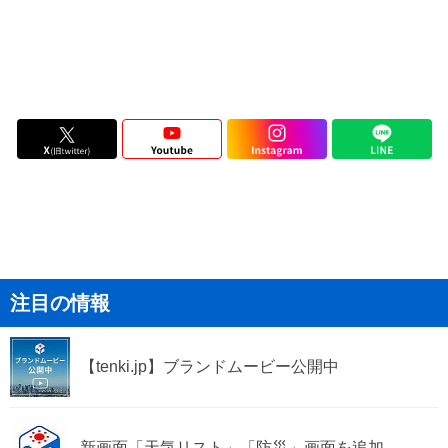
注目の情報
【tenki.jp】ブランドムービー公開中
新画面「天気リスト」「防災」画面を追加