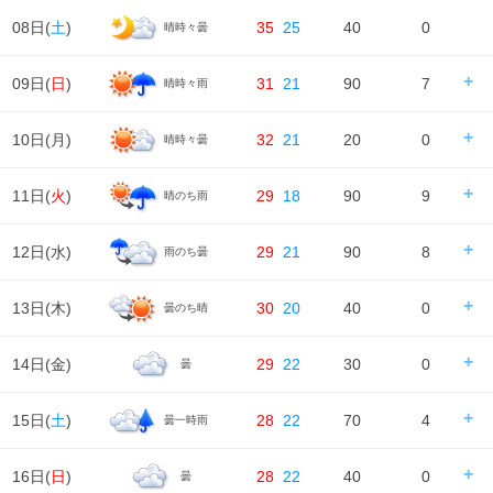
08日(
土
)
35
25
40
0
晴時々曇
09日(
日
)
31
21
90
7
晴時々雨
日の出/入
日の出｜04:50
日の入｜18:37
10日(
月
)
32
21
20
0
晴時々曇
時刻
00
06
12
18
24
天気
日の出/入
日の出｜04:51
日の入｜18:36
11日(
火
)
29
18
90
9
晴のち雨
時刻
00
06
12
18
24
降水確率
20%
90%
60%
40%
降水量
0㎜
2㎜
5㎜
0㎜
天気
日の出/入
日の出｜04:52
日の入｜18:35
12日(
水
)
29
21
90
8
雨のち曇
時刻
00
06
12
18
24
降水確率
20%
20%
20%
10%
気温
降水量
0㎜
0㎜
0㎜
0㎜
天気
日の出/入
日の出｜04:53
日の入｜18:34
13日(
木
)
30
20
40
0
曇のち晴
時刻
00
06
12
18
24
降水確率
20%
70%
70%
90%
湿度
96%
99%
73%
88%
97%
気温
降水量
0㎜
1㎜
1㎜
7㎜
天気
日の出/入
日の出｜04:54
日の入｜18:33
14日(
金
)
29
22
30
0
曇
風
時刻
00
06
12
18
24
1m/s
1m/s
1m/s
1m/s
1m/s
降水確率
90%
50%
40%
30%
湿度
97%
99%
62%
73%
89%
気温
降水量
8㎜
0.6㎜
0㎜
0㎜
天気
日の出/入
日の出｜04:54
日の入｜18:32
15日(
土
)
28
22
70
4
曇一時雨
風
時刻
00
06
12
18
24
1m/s
1m/s
2m/s
3m/s
2m/s
降水確率
30%
30%
40%
20%
湿度
89%
91%
67%
81%
97%
気温
降水量
0㎜
0㎜
0㎜
0㎜
天気
日の出/入
日の出｜04:55
日の入｜18:30
16日(
日
)
28
22
40
0
曇
風
時刻
00
06
12
18
24
2m/s
2m/s
2m/s
7m/s
2m/s
降水確率
30%
30%
30%
30%