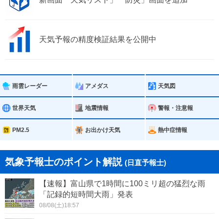
天気予報の精度検証結果を公開中
雨雲レーダー
アメダス
天気図
世界天気
地震情報
警報・注意報
PM2.5
お出かけ天気
熱中症情報
気象予報士のポイント解説
(日直予報士)
【速報】富山県で1時間に100ミリ超の猛烈な雨
「記録的短時間大雨」発表
08/08(土)18:57