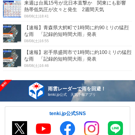
来週は台風15号が北日本直撃か 関東にも影響
熱帯低気圧が次々と発生 2週間天気
08/08(土)18:41
【速報】青森県大鰐町で1時間に約90ミリの猛烈
な雨 「記録的短時間大雨」発表
08/08(土)16:55
【速報】岩手県盛岡市で1時間に約100ミリの猛烈
な雨 「記録的短時間大雨」発表
08/08(土)16:46
雨雲レーダーで雨を回避！
tenki.jp公式 天気予報アプリ
tenki.jp公式SNS