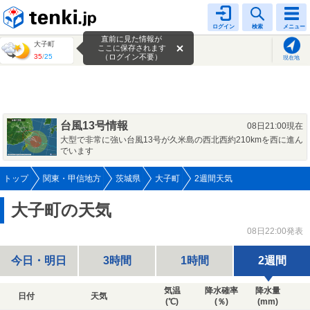
tenki.jp
ログイン
検索
メニュー
直前に見た情報が
大子町
ここに保存されます
35
/
25
（ログイン不要）
現在地
台風13号情報
08日21:00現在
大型で非常に強い台風13号が久米島の西北西約210kmを西に進ん
でいます
トップ
関東・甲信地方
茨城県
大子町
2週間天気
大子町の天気
08日22:00発表
今日・明日
3時間
1時間
2週間
気温
降水確率
降水量
日付
天気
(℃)
(％)
(mm)