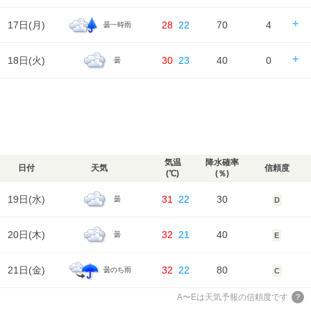
湿度
97%
99%
68%
87%
98%
気温
降水量
0㎜
0㎜
0㎜
0㎜
天気
日の出/入
日の出｜04:56
日の入｜18:29
17日(
月
)
28
22
70
4
曇一時雨
風
時刻
00
06
12
18
24
2m/s
2m/s
2m/s
2m/s
1m/s
降水確率
30%
70%
70%
30%
湿度
98%
100%
65%
85%
98%
気温
降水量
0㎜
2㎜
2㎜
0㎜
天気
日の出/入
日の出｜04:57
日の入｜18:28
18日(
火
)
30
23
40
0
曇
風
時刻
00
06
12
18
24
1m/s
1m/s
3m/s
2m/s
1m/s
降水確率
40%
40%
40%
40%
湿度
98%
99%
77%
86%
97%
気温
降水量
0㎜
0㎜
0㎜
0㎜
天気
日の出/入
日の出｜04:58
日の入｜18:27
風
時刻
00
06
12
18
24
1m/s
1m/s
2m/s
2m/s
2m/s
降水確率
40%
70%
70%
40%
湿度
97%
96%
79%
83%
96%
気温
降水量
0㎜
2㎜
2㎜
0㎜
天気
風
2m/s
1m/s
3m/s
8m/s
1m/s
降水確率
40%
40%
40%
40%
湿度
96%
97%
76%
84%
95%
気温
降水量
0㎜
0㎜
0㎜
0㎜
気温
降水確率
日付
天気
信頼度
風
(℃)
(％)
1m/s
1m/s
3m/s
3m/s
2m/s
湿度
95%
98%
79%
88%
99%
気温
19日(
水
)
31
22
30
曇
D
風
2m/s
2m/s
2m/s
2m/s
1m/s
湿度
99%
99%
76%
88%
99%
20日(
木
)
32
21
40
曇
E
風
1m/s
1m/s
2m/s
2m/s
1m/s
21日(
金
)
32
22
80
曇のち雨
C
A〜Eは天気予報の信頼度です