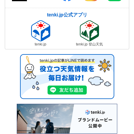
tenki.jp公式アプリ
tenki.jp
tenki.jp 登山天気