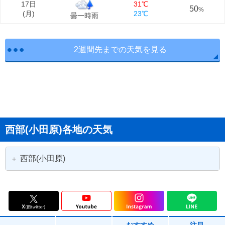
17日
31℃
50
%
(
月
)
23℃
曇一時雨
2週間先までの天気を見る
西部(小田原)各地の天気
西部(小田原)
相模原市
相模原市緑区
相模原市中央区
相模原市南区