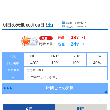
日の出｜
04時57分
明日の天気 08月08日
(
土
)
日の入｜
18時41分
33
最高
[+1]
℃
真夏日
24
晴時々曇
最低
[-1]
℃
時間
00-06
06-12
12-18
18-24
40
%
10
%
10
%
40
%
降水確率
最大風速
南南東
3m/s
波
2.5m後2mうねりを伴う
1時間ごとの天気
今日
明日