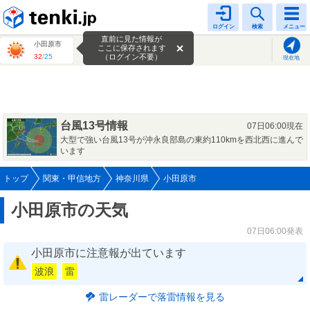
tenki.jp
ログイン
検索
メニュー
直前に見た情報が
小田原市
ここに保存されます
32
/
25
（ログイン不要）
現在地
台風13号情報
07日06:00現在
大型で強い台風13号が沖永良部島の東約110kmを西北西に進んで
います
トップ
関東・甲信地方
神奈川県
小田原市
小田原市の天気
07日06:00発表
小田原市に注意報が出ています
波浪
雷
雷レーダーで落雷情報を見る