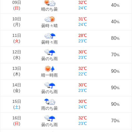
09日
32℃
40
%
(
日
)
24℃
晴のち曇
10日
31℃
40
%
(
月
)
24℃
曇時々晴
11日
28℃
80
%
(
火
)
23℃
曇時々雨
12日
30℃
70
%
(
水
)
23℃
曇のち雨
13日
32℃
90
%
(
木
)
22℃
晴一時雨
14日
30℃
90
%
(
金
)
23℃
曇のち雨
15日
30℃
90
%
(
土
)
24℃
雨のち曇
16日
32℃
70
%
(
日
)
23℃
曇のち雨