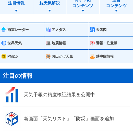
おすすめ
注目
小田原市
秦野市
注目情報
お天気解説
コンテンツ
コンテンツ
厚木市
伊勢原市
南足柄市
中井町
雨雲レーダー
アメダス
天気図
大井町
松田町
世界天気
地震情報
警報・注意報
山北町
開成町
PM2.5
お出かけ天気
熱中症情報
箱根町
真鶴町
注目の情報
湯河原町
愛川町
天気予報の精度検証結果を公開中
清川村
新画面「天気リスト」「防災」画面を追加