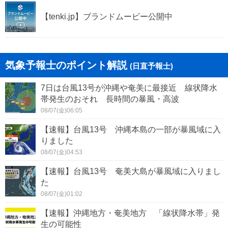
【tenki.jp】ブランドムービー公開中
気象予報士のポイント解説
(日直予報士)
7日は台風13号が沖縄や奄美に最接近 線状降水
帯発生のおそれ 長時間の暴風・高波
08/07(金)06:05
【速報】台風13号 沖縄本島の一部が暴風域に入
りました
08/07(金)04:53
【速報】台風13号 奄美大島が暴風域に入りまし
た
08/07(金)01:02
【速報】沖縄地方・奄美地方 「線状降水帯」発
生の可能性