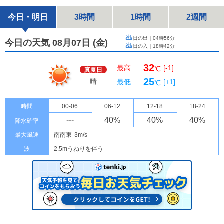
今日・明日
3時間
1時間
2週間
日の出｜
04時56分
今日の天気 08月07日
(
金
)
日の入｜
18時42分
32
最高
[-1]
℃
真夏日
25
晴
最低
[+1]
℃
時間
00-06
06-12
12-18
18-24
---
40
%
40
%
40
%
降水確率
最大風速
南南東
3m/s
波
2.5mうねりを伴う