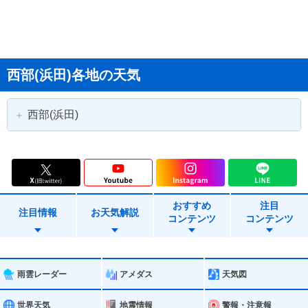
西部(浜田)各地の天気
西部(浜田)
浜田市
益田市
大田市
江津市
おすすめ
注目
川本町
美郷町
注目情報
お天気解説
コンテンツ
コンテンツ
邑南町
津和野町
吉賀町
雨雲レーダー
アメダス
天気図
世界天気
地震情報
警報・注意報