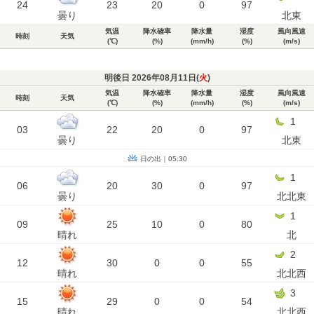
24
23
20
0
97
曇り
北東
気温
降水確率
降水量
湿度
風向風速
時刻
天気
(℃)
(%)
(mm/h)
(%)
(m/s)
明後日 2026年08月11日(
火
)
気温
降水確率
降水量
湿度
風向風速
時刻
天気
(℃)
(%)
(mm/h)
(%)
(m/s)
1
03
22
20
0
97
曇り
北東
日の出｜05:30
1
06
20
30
0
97
曇り
北北東
1
09
25
10
0
80
晴れ
北
2
12
30
0
0
55
晴れ
北北西
3
15
29
0
0
54
晴れ
北北西