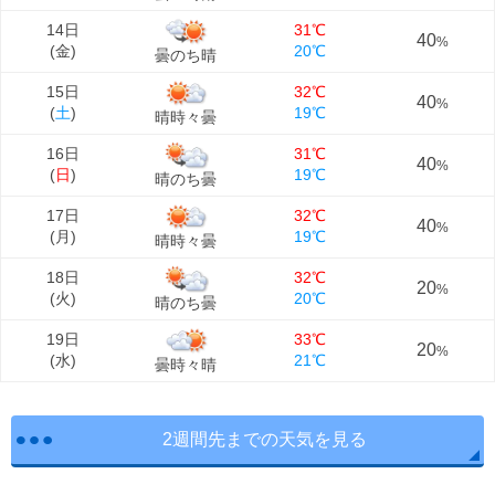
14日
31℃
40
%
(
金
)
20℃
曇のち晴
15日
32℃
40
%
(
土
)
19℃
晴時々曇
16日
31℃
40
%
(
日
)
19℃
晴のち曇
17日
32℃
40
%
(
月
)
19℃
晴時々曇
18日
32℃
20
%
(
火
)
20℃
晴のち曇
19日
33℃
20
%
(
水
)
21℃
曇時々晴
2週間先までの天気を見る