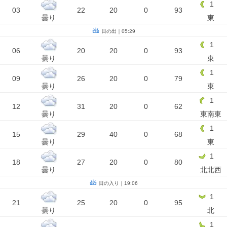
1
03
22
20
0
93
曇り
東
日の出｜05:29
1
06
20
20
0
93
曇り
東
1
09
26
20
0
79
曇り
東
1
12
31
20
0
62
曇り
東南東
1
15
29
40
0
68
曇り
東
1
18
27
20
0
80
曇り
北北西
日の入り｜19:06
1
21
25
20
0
95
曇り
北
1