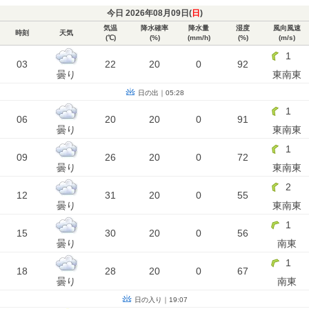
今日 2026年08月09日(
日
)
気温
降水確率
降水量
湿度
風向風速
時刻
天気
(℃)
(%)
(mm/h)
(%)
(m/s)
1
03
22
20
0
92
曇り
東南東
日の出｜05:28
1
06
20
20
0
91
曇り
東南東
1
09
26
20
0
72
曇り
東南東
2
12
31
20
0
55
曇り
東南東
1
15
30
20
0
56
曇り
南東
1
18
28
20
0
67
曇り
南東
日の入り｜19:07