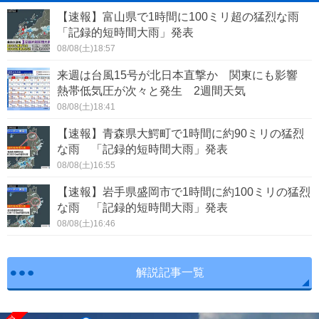
【速報】富山県で1時間に100ミリ超の猛烈な雨
「記録的短時間大雨」発表
08/08(土)18:57
来週は台風15号が北日本直撃か 関東にも影響
熱帯低気圧が次々と発生 2週間天気
08/08(土)18:41
【速報】青森県大鰐町で1時間に約90ミリの猛烈
な雨 「記録的短時間大雨」発表
08/08(土)16:55
【速報】岩手県盛岡市で1時間に約100ミリの猛烈
な雨 「記録的短時間大雨」発表
08/08(土)16:46
解説記事一覧