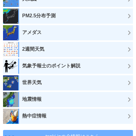
PM2.5分布予測
アメダス
2週間天気
気象予報士のポイント解説
世界天気
地震情報
熱中症情報