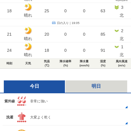
3
18
25
0
0
63
晴れ
北
日の入り｜19:05
2
21
20
0
0
85
晴れ
北
1
24
18
0
0
91
晴れ
北
気温
降水確率
降水量
湿度
風向風速
時刻
天気
(℃)
(%)
(mm/h)
(%)
(m/s)
今日
明日
紫外線
非常に強い
洗濯
大変よく乾く