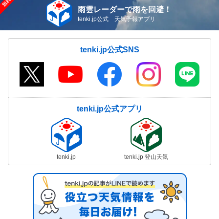
雨雲レーダーで雨を回避！
tenki.jp公式 天気予報アプリ
tenki.jp公式SNS
tenki.jp公式アプリ
tenki.jp
tenki.jp 登山天気