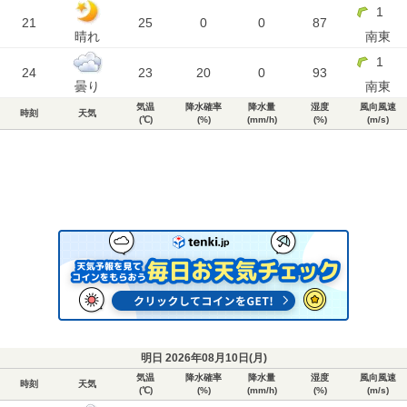
1
21
25
0
0
87
晴れ
南東
1
24
23
20
0
93
曇り
南東
気温
降水確率
降水量
湿度
風向風速
時刻
天気
(℃)
(%)
(mm/h)
(%)
(m/s)
明日 2026年08月10日(
月
)
気温
降水確率
降水量
湿度
風向風速
時刻
天気
(℃)
(%)
(mm/h)
(%)
(m/s)