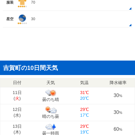
服装
70
星空
30
吉賀町の10日間天気
日付
天気
気温
降水確率
11日
31℃
30
%
(
火
)
20℃
曇のち晴
12日
29℃
30
%
(
水
)
17℃
晴のち曇
13日
29℃
60
%
(
木
)
19℃
曇一時雨