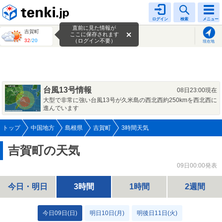
tenki.jp
ログイン
検索
メニュー
直前に見た情報が
吉賀町
ここに保存されます
32
/
20
（ログイン不要）
現在地
台風13号情報
08日23:00現在
大型で非常に強い台風13号が久米島の西北西約250kmを西北西に
進んでいます
トップ
中国地方
島根県
吉賀町
3時間天気
吉賀町の天気
09日00:00発表
今日・明日
3時間
1時間
2週間
今日09日(日)
明日10日(月)
明後日11日(火)