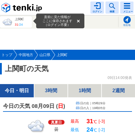
tenki.jp
ログイン
検索
メニュー
直前に見た情報が
上関町
ここに保存されます
31
/
24
（ログイン不要）
現在地
トップ
中国地方
山口県
上関町
上関町の天気
09日14:00発表
今日・明日
3時間
1時間
2週間
日の出｜
05時29分
今日の天気 08月09日
(
日
)
日の入｜
19時05分
31
最高
[-3]
℃
真夏日
24
曇
最低
[-2]
℃