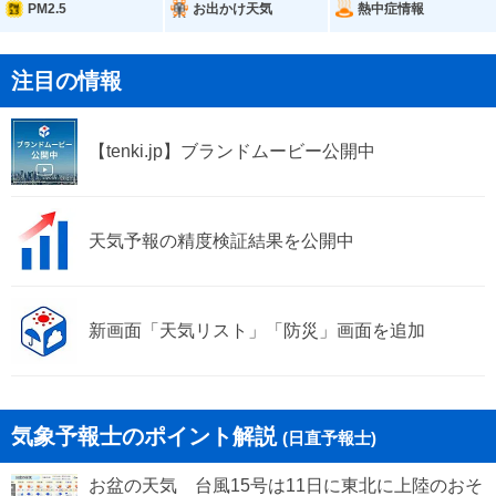
PM2.5
お出かけ天気
熱中症情報
注目の情報
【tenki.jp】ブランドムービー公開中
天気予報の精度検証結果を公開中
新画面「天気リスト」「防災」画面を追加
気象予報士のポイント解説
(日直予報士)
お盆の天気 台風15号は11日に東北に上陸のおそ