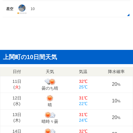
星空
10
上関町の10日間天気
日付
天気
気温
降水確率
11日
32℃
20
%
(
火
)
25℃
曇のち晴
12日
31℃
10
%
(
水
)
22℃
晴
13日
31℃
20
%
(
木
)
24℃
晴時々曇
14日
32℃