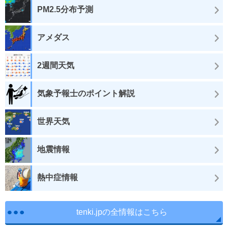
PM2.5分布予測
アメダス
2週間天気
気象予報士のポイント解説
世界天気
地震情報
熱中症情報
tenki.jpの全情報はこちら