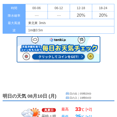
時間
00-06
06-12
12-18
18-24
---
---
20
%
20
%
降水確率
最大風速
東北東
3m/s
波
1m後0.5m
日の出｜
05時29分
明日の天気 08月10日
(
月
)
日の入｜
19時04分
33
最高
[+2]
℃
真夏日
25
曇時々晴
最低
[+1]