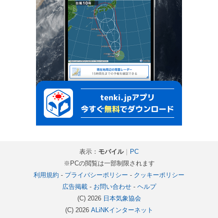
表示：
モバイル
｜
PC
※PCの閲覧は一部制限されます
利用規約
-
プライバシーポリシー
-
クッキーポリシー
広告掲載
-
お問い合わせ
-
ヘルプ
(C) 2026
日本気象協会
(C) 2026
ALiNKインターネット