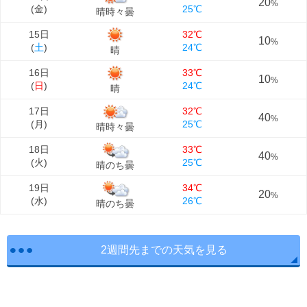
20
%
(
金
)
25℃
晴時々曇
15日
32℃
10
%
(
土
)
24℃
晴
16日
33℃
10
%
(
日
)
24℃
晴
17日
32℃
40
%
(
月
)
25℃
晴時々曇
18日
33℃
40
%
(
火
)
25℃
晴のち曇
19日
34℃
20
%
(
水
)
26℃
晴のち曇
2週間先までの天気を見る