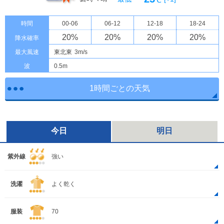
℃
時間
00-06
06-12
12-18
18-24
20
%
20
%
20
%
20
%
降水確率
最大風速
東北東
3m/s
波
0.5m
1時間ごとの天気
今日
明日
紫外線
強い
洗濯
よく乾く
服装
70