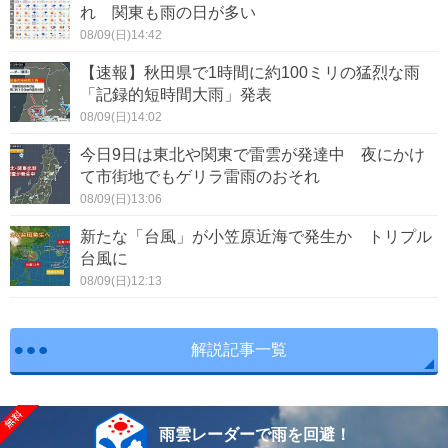
れ 関東も雨の日が多い
08/09(日)14:42
【速報】秋田県で1時間に約100ミリの猛烈な雨
「記録的短時間大雨」発表
08/09(日)14:02
今日9日は東北や関東で雷雲が発達中 夜にかけ
て市街地でもゲリラ雷雨のおそれ
08/09(日)13:06
新たな「台風」が小笠原近海で発生か トリプル
台風に
08/09(日)12:13
解説記事一覧
雨雲レーダーで雨を回避！