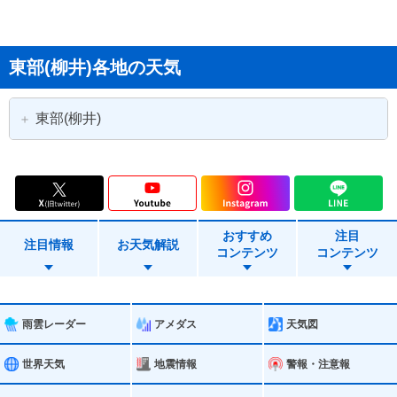
東部(柳井)各地の天気
東部(柳井)
岩国市
光市
柳井市
周防大島町
おすすめ
注目
和木町
上関町
注目情報
お天気解説
コンテンツ
コンテンツ
田布施町
平生町
雨雲レーダー
アメダス
天気図
世界天気
地震情報
警報・注意報