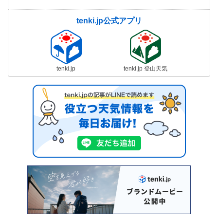
tenki.jp公式アプリ
tenki.jp
tenki.jp 登山天気