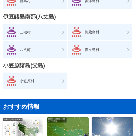
新島村
神津島村
伊豆諸島南部(八丈島)
三宅村
御蔵島村
八丈町
青ヶ島村
小笠原諸島(父島)
小笠原村
おすすめ情報