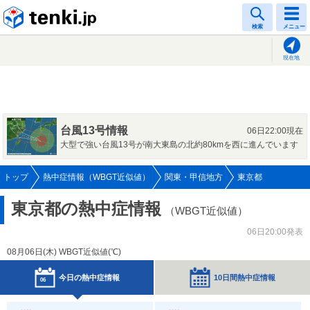
tenki.jp
検索
メニュー
現在地
台風13号情報
06日22:00現在
大型で強い台風13号が南大東島の北約80kmを西に進んでいます
トップ
熱中症情報（WBGT近似値）
関東・甲信地方
東京都
東京都の熱中症情報
（WBGT近似値）
06日20:00発表
08月06日(
木
) WBGT近似値(℃)
今日の熱中症情報
10日間熱中症情報
06