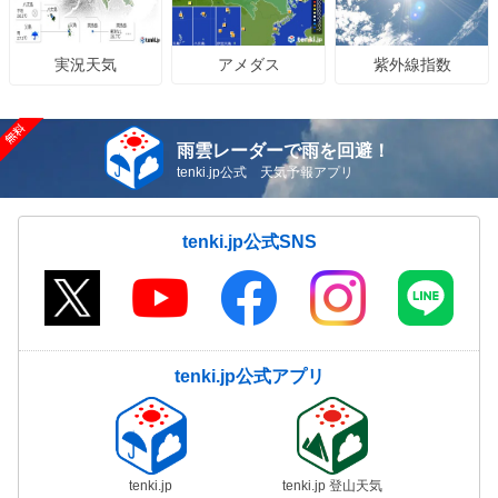
アメダス
紫外線指数
実況天気
雨雲レーダーで雨を回避！
tenki.jp公式 天気予報アプリ
tenki.jp公式SNS
tenki.jp公式アプリ
tenki.jp
tenki.jp 登山天気