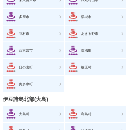
多摩市
稲城市
羽村市
あきる野市
西東京市
瑞穂町
日の出町
檜原村
奥多摩町
伊豆諸島北部(大島)
大島町
利島村