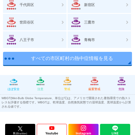
千代田区
新宿区
世田谷区
三鷹市
八王子市
青梅市
すべての市区町村の熱中症情報を見る
ほぼ安全
注意
警戒
厳重警戒
危険
WBGT(Wet-Bulb Globe Temperature、単位は℃)は、アメリカで開発された暑熱環境での熱スト
レスを評価する指標です。WBGTは、乾球温度、自然換気状態での湿球温度、黒球温度から計算
される値です。