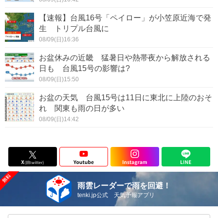
【速報】台風16号「ペイロー」が小笠原近海で発
生 トリプル台風に
08/09(日)16:36
お盆休みの近畿 猛暑日や熱帯夜から解放される
日も 台風15号の影響は?
08/09(日)15:50
お盆の天気 台風15号は11日に東北に上陸のおそ
れ 関東も雨の日が多い
08/09(日)14:42
雨雲レーダーで雨を回避！
tenki.jp公式 天気予報アプリ