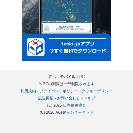
表示：
モバイル
｜
PC
※PCの閲覧は一部制限されます
利用規約
-
プライバシーポリシー
-
クッキーポリシー
広告掲載
-
お問い合わせ
-
ヘルプ
(C) 2026
日本気象協会
(C) 2026
ALiNKインターネット