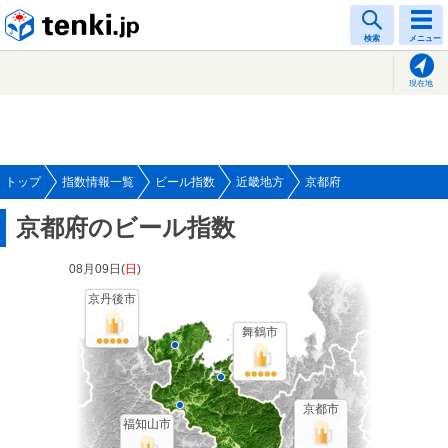
tenki.jp
検索
メニュー
現在地
トップ
指数情報一覧
ビール指数
近畿地方
京都府
京都府のビール指数
08月09日(
日
)
京丹後市
舞鶴市
京都市
福知山市