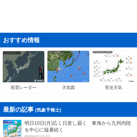
おすすめ情報
天気図
実況天気
雨雲レーダー
最新の記事
(気象予報士)
明日10日(月)広く日差し届く 東海から九州内陸
を中心に猛暑続く
08/09(日)16:42